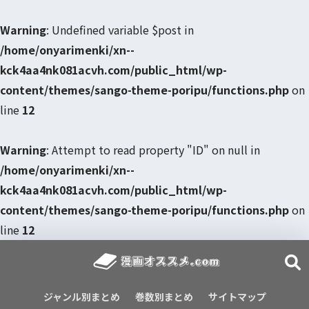
Warning
: Undefined variable $post in
/home/onyarimenki/xn--
kck4aa4nk081acvh.com/public_html/wp-
content/themes/sango-theme-poripu/functions.php
on
line
12
Warning
: Attempt to read property "ID" on null in
/home/onyarimenki/xn--
kck4aa4nk081acvh.com/public_html/wp-
content/themes/sango-theme-poripu/functions.php
on
line
12
ジャンル別まとめ
巻数別まとめ
サイトマップ