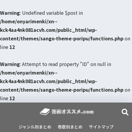
Warning
: Undefined variable $post in
/home/onyarimenki/xn--
kck4aa4nk081acvh.com/public_html/wp-
content/themes/sango-theme-poripu/functions.php
on
line
12
Warning
: Attempt to read property "ID" on null in
/home/onyarimenki/xn--
kck4aa4nk081acvh.com/public_html/wp-
content/themes/sango-theme-poripu/functions.php
on
line
12
ジャンル別まとめ
巻数別まとめ
サイトマップ