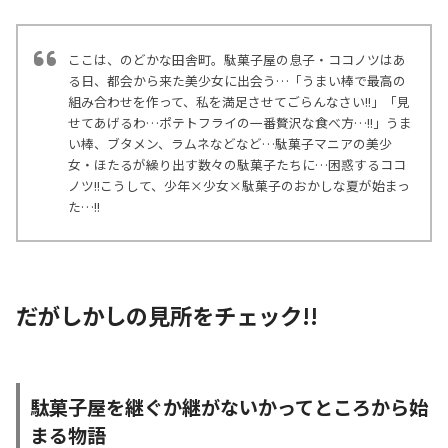
ここは、のどかな田舎町。駄菓子屋の息子・ココノツはあ
る日、都会から来た美少女に出会う…「うまい棒で最高の
組み合わせを作って、私を満足させてごらんなさい!!」「見
せてあげるわ…ポテトフライの一番贅沢な食べ方…!!」うま
い棒、ブタメン、ラムネなどなど…駄菓子マニアの美少
女・ほたるが繰り出す数々の駄菓子たちに…困惑するココ
ノツ!!こうして、少年×少女×駄菓子のおかしな夏が始まっ
た…!!
だがしかしの見所をチェック!!
駄菓子屋を継ぐか継がないかってところから始
まる物語