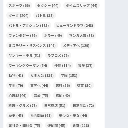
スポーツ
(66)
セクシー
(44)
タイムスリップ
(44)
ダーク
(204)
バトル
(38)
バトル・アクション
(185)
ヒューマンドラマ
(248)
ファンタジー
(96)
ホラー
(49)
マンガ大賞
(38)
ミステリー・サスペンス
(146)
メディア化
(129)
ヤンキー・不良
(51)
ラブコメ
(76)
ワーキングウーマン
(54)
仲間
(114)
冒険
(37)
動物
(41)
女主人公
(139)
学園
(153)
学生
(79)
実写化
(44)
家族
(56)
復讐
(50)
心理戦
(46)
恋愛
(75)
感動
(40)
料理・グルメ
(78)
日常崩壊
(51)
日常生活
(72)
歴史
(45)
社会問題
(61)
美少女・美女
(44)
裏社会・闇社会
(75)
運動部
(45)
青春
(118)