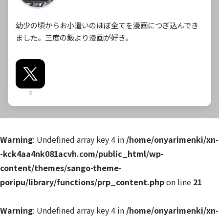
幼少の頃からお小遣いのほぼ全てを漫画につぎ込んでき
ました。三度の飯より漫画が好き。
X
Warning
: Undefined array key 4 in
/home/onyarimenki/xn-
-kck4aa4nk081acvh.com/public_html/wp-
content/themes/sango-theme-
poripu/library/functions/prp_content.php
on line
21
Warning
: Undefined array key 4 in
/home/onyarimenki/xn-