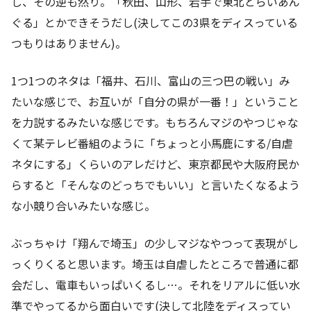
し、その逆も然り。「秋田、山形、岩手で東北とらいあん
ぐる」とかできそうだし(決してこの3県をディスっている
つもりはありません)。
1つ1つのネタは「福井、石川、富山の三つ巴の戦い」み
たいな感じで、お互いが「自分の県が一番！」ということ
を力説するみたいな感じです。もちろんマジのやつじゃな
くて某テレビ番組のように「ちょっと小馬鹿にする/自虐
ネタにする」くらいのアレだけど、東京都民や大阪府民か
らすると「そんなのどっちでもいい」と言いたくなるよう
な小競り合いみたいな感じ。
ぶっちゃけ「翔んで埼玉」の少しマジなやつって表現がし
っくりくると思います。埼玉は自虐したところで普通に都
会だし、電車もいっぱいくるし…。それをリアルに低い水
準でやってるから面白いです(決して北陸をディスってい