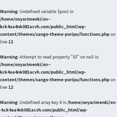
Warning
: Undefined variable $post in
/home/onyarimenki/xn--
kck4aa4nk081acvh.com/public_html/wp-
content/themes/sango-theme-poripu/functions.php
on
line
12
Warning
: Attempt to read property "ID" on null in
/home/onyarimenki/xn--
kck4aa4nk081acvh.com/public_html/wp-
content/themes/sango-theme-poripu/functions.php
on
line
12
Warning
: Undefined array key 4 in
/home/onyarimenki/xn-
-kck4aa4nk081acvh.com/public_html/wp-