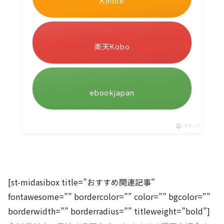
Kindle
楽天Kobo
ebookjapan
ポチップ
[st-midasibox title=”おすすめ関連記事”
fontawesome=”” bordercolor=”” color=”” bgcolor=””
borderwidth=”” borderradius=”” titleweight=”bold”]