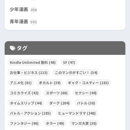
少年漫画
256
青年漫画
592
タグ
Kindle Unlimited 無料
(48)
SF
(47)
お仕事・ビジネス
(113)
このマンガがすごい！
(54)
アニメ化
(61)
オカルト
(39)
ギャグ・コメディー
(183)
コミカライズ
(42)
スポーツ
(66)
セクシー
(44)
タイムスリップ
(44)
ダーク
(204)
バトル
(38)
バトル・アクション
(185)
ヒューマンドラマ
(248)
ファンタジー
(96)
ホラー
(49)
マンガ大賞
(38)