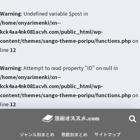
Warning
: Undefined variable $post in
/home/onyarimenki/xn--
kck4aa4nk081acvh.com/public_html/wp-
content/themes/sango-theme-poripu/functions.php
on
line
12
Warning
: Attempt to read property "ID" on null in
/home/onyarimenki/xn--
kck4aa4nk081acvh.com/public_html/wp-
content/themes/sango-theme-poripu/functions.php
on
line
12
ジャンル別まとめ
巻数別まとめ
サイトマップ