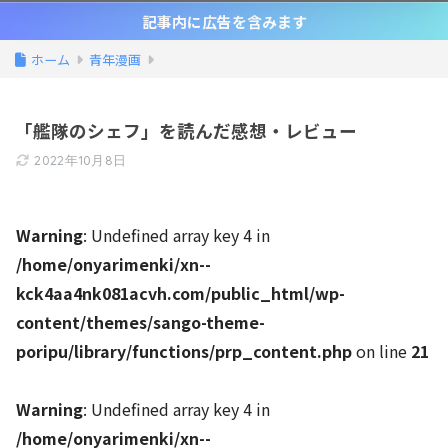
記事内に広告を含みます
ホーム
青年漫画
「艦隊のシェフ」を読んだ感想・レビュー
2022年10月8日
Warning
: Undefined array key 4 in
/home/onyarimenki/xn--
kck4aa4nk081acvh.com/public_html/wp-
content/themes/sango-theme-
poripu/library/functions/prp_content.php
on line
21
Warning
: Undefined array key 4 in
/home/onyarimenki/xn--