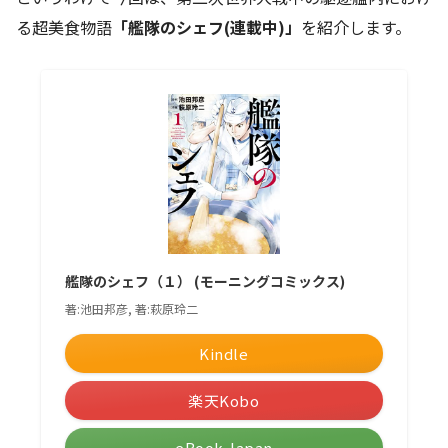
る超美食物語
「艦隊のシェフ(連載中)」
を紹介します。
艦隊のシェフ（１） (モーニングコミックス)
著:池田邦彦, 著:萩原玲二
Kindle
楽天Kobo
eBook Japan