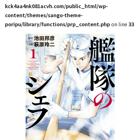
kck4aa4nk081acvh.com/public_html/wp-
content/themes/sango-theme-
poripu/library/functions/prp_content.php
on line
33