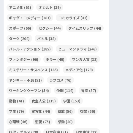
アニメ化
(61)
オカルト
(39)
ギャグ・コメディー
(183)
コミカライズ
(42)
スポーツ
(66)
セクシー
(44)
タイムスリップ
(44)
ダーク
(204)
バトル
(38)
バトル・アクション
(185)
ヒューマンドラマ
(248)
ファンタジー
(96)
ホラー
(49)
マンガ大賞
(38)
ミステリー・サスペンス
(146)
メディア化
(129)
ヤンキー・不良
(51)
ラブコメ
(76)
ワーキングウーマン
(54)
仲間
(114)
冒険
(37)
動物
(41)
女主人公
(139)
学園
(153)
学生
(79)
実写化
(44)
家族
(56)
復讐
(50)
心理戦
(46)
恋愛
(75)
感動
(40)
料理・グルメ
(78)
日常崩壊
(51)
日常生活
(72)