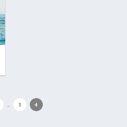
画
…
3
4