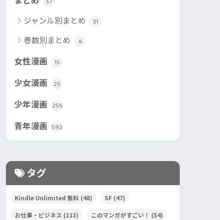
まとめ
37
ジャンル別まとめ
31
巻数別まとめ
6
女性漫画
15
少女漫画
25
少年漫画
256
青年漫画
592
タグ
Kindle Unlimited 無料
(48)
SF
(47)
お仕事・ビジネス
(113)
このマンガがすごい！
(54)