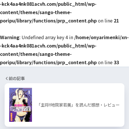
-kck4aa4nk081acvh.com/public_html/wp-
content/themes/sango-theme-
poripu/library/functions/prp_content.php
on line
21
Warning
: Undefined array key 4 in
/home/onyarimenki/xn-
-kck4aa4nk081acvh.com/public_html/wp-
content/themes/sango-theme-
poripu/library/functions/prp_content.php
on line
33
前の記事
「主将!!地院家若美」を読んだ感想・レビュー