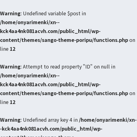
Warning
: Undefined variable $post in
/home/onyarimenki/xn--
kck4aa4nk081acvh.com/public_html/wp-
content/themes/sango-theme-poripu/functions.php
on
line
12
Warning
: Attempt to read property "ID" on null in
/home/onyarimenki/xn--
kck4aa4nk081acvh.com/public_html/wp-
content/themes/sango-theme-poripu/functions.php
on
line
12
Warning
: Undefined array key 4 in
/home/onyarimenki/xn-
-kck4aa4nk081acvh.com/public_html/wp-