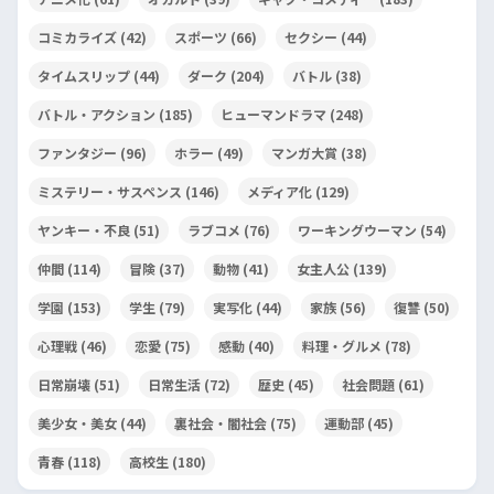
コミカライズ
(42)
スポーツ
(66)
セクシー
(44)
タイムスリップ
(44)
ダーク
(204)
バトル
(38)
バトル・アクション
(185)
ヒューマンドラマ
(248)
ファンタジー
(96)
ホラー
(49)
マンガ大賞
(38)
ミステリー・サスペンス
(146)
メディア化
(129)
ヤンキー・不良
(51)
ラブコメ
(76)
ワーキングウーマン
(54)
仲間
(114)
冒険
(37)
動物
(41)
女主人公
(139)
学園
(153)
学生
(79)
実写化
(44)
家族
(56)
復讐
(50)
心理戦
(46)
恋愛
(75)
感動
(40)
料理・グルメ
(78)
日常崩壊
(51)
日常生活
(72)
歴史
(45)
社会問題
(61)
美少女・美女
(44)
裏社会・闇社会
(75)
運動部
(45)
青春
(118)
高校生
(180)