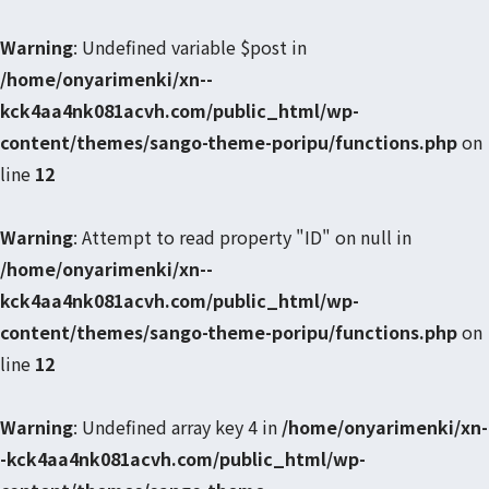
Warning
: Undefined variable $post in
/home/onyarimenki/xn--
kck4aa4nk081acvh.com/public_html/wp-
content/themes/sango-theme-poripu/functions.php
on
line
12
Warning
: Attempt to read property "ID" on null in
/home/onyarimenki/xn--
kck4aa4nk081acvh.com/public_html/wp-
content/themes/sango-theme-poripu/functions.php
on
line
12
Warning
: Undefined array key 4 in
/home/onyarimenki/xn-
-kck4aa4nk081acvh.com/public_html/wp-