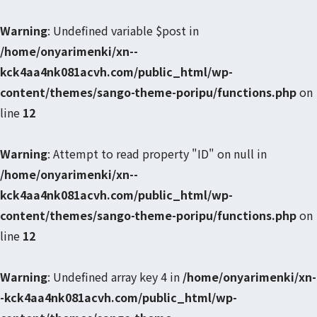
Warning
: Undefined variable $post in
/home/onyarimenki/xn--
kck4aa4nk081acvh.com/public_html/wp-
content/themes/sango-theme-poripu/functions.php
on
line
12
Warning
: Attempt to read property "ID" on null in
/home/onyarimenki/xn--
kck4aa4nk081acvh.com/public_html/wp-
content/themes/sango-theme-poripu/functions.php
on
line
12
Warning
: Undefined array key 4 in
/home/onyarimenki/xn-
-kck4aa4nk081acvh.com/public_html/wp-