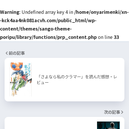
Warning
: Undefined array key 4 in
/home/onyarimenki/xn-
-kck4aa4nk081acvh.com/public_html/wp-
content/themes/sango-theme-
poripu/library/functions/prp_content.php
on line
33
前の記事
「さよなら私のクラマー」を読んだ感想・レ
ビュー
次の記事