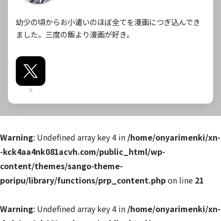
幼少の頃からお小遣いのほぼ全てを漫画につぎ込んでき
ました。三度の飯より漫画が好き。
X
Warning
: Undefined array key 4 in
/home/onyarimenki/xn-
-kck4aa4nk081acvh.com/public_html/wp-
content/themes/sango-theme-
poripu/library/functions/prp_content.php
on line
21
Warning
: Undefined array key 4 in
/home/onyarimenki/xn-