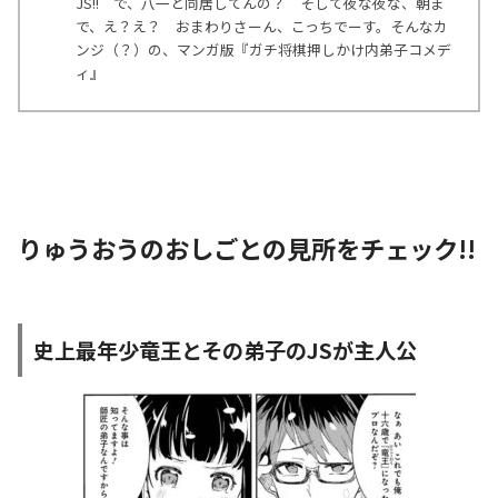
JS!! で、八一と同居してんの？ そして夜な夜な、朝ま
で、え？え？ おまわりさーん、こっちでーす。そんなカ
ンジ（？）の、マンガ版『ガチ将棋押しかけ内弟子コメデ
ィ』
りゅうおうのおしごとの見所をチェック!!
史上最年少竜王とその弟子のJSが主人公