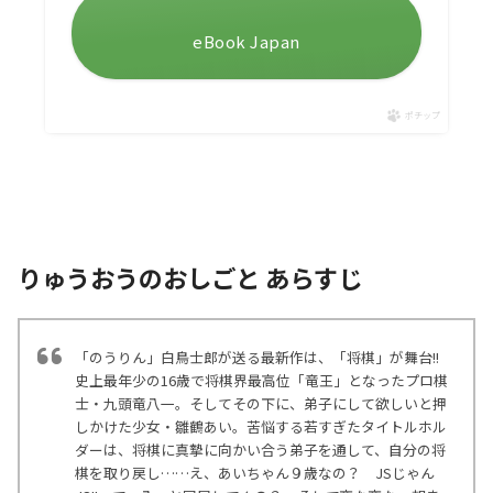
eBook Japan
ポチップ
りゅうおうのおしごと あらすじ
「のうりん」白鳥士郎が送る最新作は、「将棋」が舞台!!
史上最年少の16歳で将棋界最高位「竜王」となったプロ棋
士・九頭竜八一。そしてその下に、弟子にして欲しいと押
しかけた少女・雛鶴あい。苦悩する若すぎたタイトルホル
ダーは、将棋に真摯に向かい合う弟子を通して、自分の将
棋を取り戻し……え、あいちゃん９歳なの？ JSじゃん