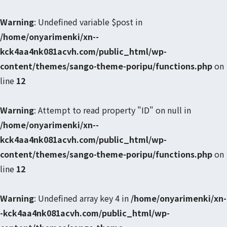
Warning
: Undefined variable $post in
/home/onyarimenki/xn--
kck4aa4nk081acvh.com/public_html/wp-
content/themes/sango-theme-poripu/functions.php
on
line
12
Warning
: Attempt to read property "ID" on null in
/home/onyarimenki/xn--
kck4aa4nk081acvh.com/public_html/wp-
content/themes/sango-theme-poripu/functions.php
on
line
12
Warning
: Undefined array key 4 in
/home/onyarimenki/xn-
-kck4aa4nk081acvh.com/public_html/wp-