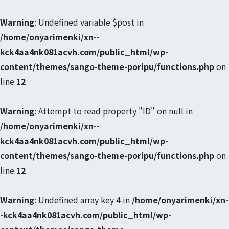
Warning
: Undefined variable $post in
/home/onyarimenki/xn--
kck4aa4nk081acvh.com/public_html/wp-
content/themes/sango-theme-poripu/functions.php
on
line
12
Warning
: Attempt to read property "ID" on null in
/home/onyarimenki/xn--
kck4aa4nk081acvh.com/public_html/wp-
content/themes/sango-theme-poripu/functions.php
on
line
12
Warning
: Undefined array key 4 in
/home/onyarimenki/xn-
-kck4aa4nk081acvh.com/public_html/wp-