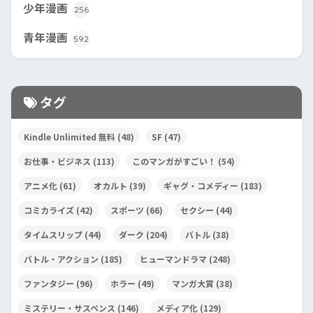
少年漫画
256
青年漫画
592
タグ
Kindle Unlimited 無料
(48)
SF
(47)
お仕事・ビジネス
(113)
このマンガがすごい！
(54)
アニメ化
(61)
オカルト
(39)
ギャグ・コメディー
(183)
コミカライズ
(42)
スポーツ
(66)
セクシー
(44)
タイムスリップ
(44)
ダーク
(204)
バトル
(38)
バトル・アクション
(185)
ヒューマンドラマ
(248)
ファンタジー
(96)
ホラー
(49)
マンガ大賞
(38)
ミステリー・サスペンス
(146)
メディア化
(129)