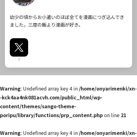
幼少の頃からお小遣いのほぼ全てを漫画につぎ込んでき
ました。三度の飯より漫画が好き。
X
Warning
: Undefined array key 4 in
/home/onyarimenki/xn-
-kck4aa4nk081acvh.com/public_html/wp-
content/themes/sango-theme-
poripu/library/functions/prp_content.php
on line
21
Warning
: Undefined array key 4 in
/home/onyarimenki/xn-