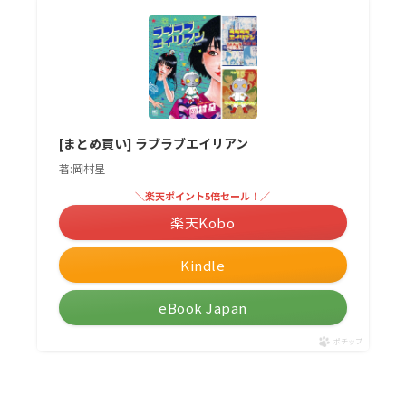
[まとめ買い] ラブラブエイリアン
著:岡村星
＼楽天ポイント5倍セール！／
楽天Kobo
Kindle
eBook Japan
ポチップ