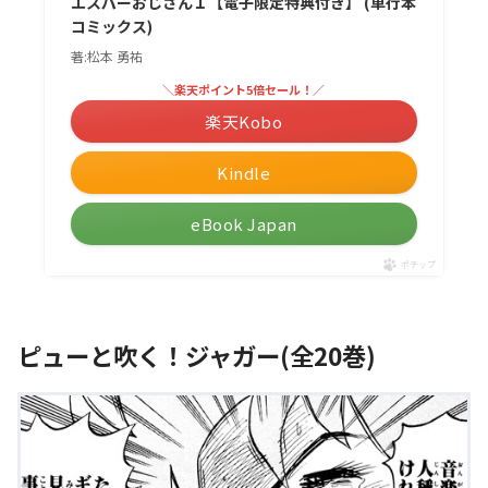
エスパーおじさん１【電子限定特典付き】 (単行本
コミックス)
著:松本 勇祐
＼楽天ポイント5倍セール！／
楽天Kobo
Kindle
eBook Japan
ポチップ
ピューと吹く！ジャガー(全20巻)