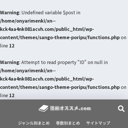
Warning
: Undefined variable $post in
/home/onyarimenki/xn--
kck4aa4nk081acvh.com/public_html/wp-
content/themes/sango-theme-poripu/functions.php
on
line
12
Warning
: Attempt to read property "ID" on null in
/home/onyarimenki/xn--
kck4aa4nk081acvh.com/public_html/wp-
content/themes/sango-theme-poripu/functions.php
on
line
12
ジャンル別まとめ
巻数別まとめ
サイトマップ