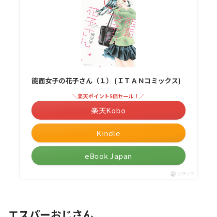
能面女子の花子さん（１） (ＩＴＡＮコミックス)
＼楽天ポイント5倍セール！／
楽天Kobo
Kindle
eBook Japan
ポチップ
エスパーおじさん