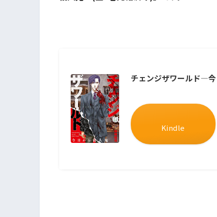
チェンジザワールド―今
Kindle