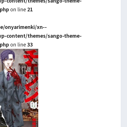
wp-content/themes/sango-theme-
.php
on line
21
e/onyarimenki/xn--
wp-content/themes/sango-theme-
.php
on line
33