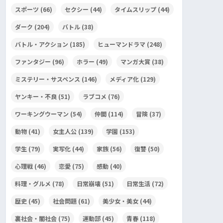
スポーツ
(66)
セクシー
(44)
タイムスリップ
(44)
ダーク
(204)
バトル
(38)
バトル・アクション
(185)
ヒューマンドラマ
(248)
ファンタジー
(96)
ホラー
(49)
マンガ大賞
(38)
ミステリー・サスペンス
(146)
メディア化
(129)
ヤンキー・不良
(51)
ラブコメ
(76)
ワーキングウーマン
(54)
仲間
(114)
冒険
(37)
動物
(41)
女主人公
(139)
学園
(153)
学生
(79)
実写化
(44)
家族
(56)
復讐
(50)
心理戦
(46)
恋愛
(75)
感動
(40)
料理・グルメ
(78)
日常崩壊
(51)
日常生活
(72)
歴史
(45)
社会問題
(61)
美少女・美女
(44)
裏社会・闇社会
(75)
運動部
(45)
青春
(118)