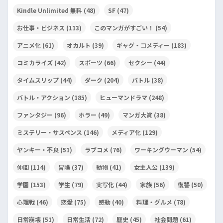
Kindle Unlimited 無料
(48)
SF
(47)
お仕事・ビジネス
(113)
このマンガがすごい！
(54)
アニメ化
(61)
オカルト
(39)
ギャグ・コメディー
(183)
コミカライズ
(42)
スポーツ
(66)
セクシー
(44)
タイムスリップ
(44)
ダーク
(204)
バトル
(38)
バトル・アクション
(185)
ヒューマンドラマ
(248)
ファンタジー
(96)
ホラー
(49)
マンガ大賞
(38)
ミステリー・サスペンス
(146)
メディア化
(129)
ヤンキー・不良
(51)
ラブコメ
(76)
ワーキングウーマン
(54)
仲間
(114)
冒険
(37)
動物
(41)
女主人公
(139)
学園
(153)
学生
(79)
実写化
(44)
家族
(56)
復讐
(50)
心理戦
(46)
恋愛
(75)
感動
(40)
料理・グルメ
(78)
日常崩壊
(51)
日常生活
(72)
歴史
(45)
社会問題
(61)