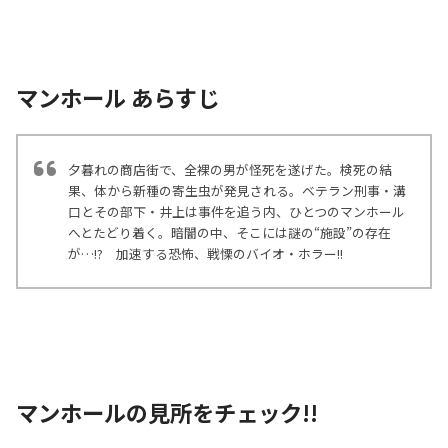
マンホール あらすじ
夕暮れの商店街で、全裸の男が怪死を遂げた。検死の結
果、体から新種の寄生虫が発見される。ベテラン刑事・溝
口とその部下・井上は事件を追う内、ひとつのマンホール
へとたどり着く。暗闇の中、そこには謎の“施設”の存在
が…!? 加速する恐怖、戦慄のバイオ・ホラー!!
マンホールの見所をチェック!!