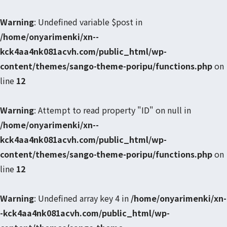
Warning
: Undefined variable $post in
/home/onyarimenki/xn--
kck4aa4nk081acvh.com/public_html/wp-
content/themes/sango-theme-poripu/functions.php
on
line
12
Warning
: Attempt to read property "ID" on null in
/home/onyarimenki/xn--
kck4aa4nk081acvh.com/public_html/wp-
content/themes/sango-theme-poripu/functions.php
on
line
12
Warning
: Undefined array key 4 in
/home/onyarimenki/xn-
-kck4aa4nk081acvh.com/public_html/wp-