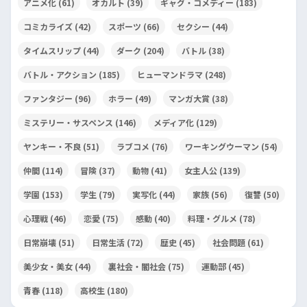
アニメ化
(61)
オカルト
(39)
ギャグ・コメディー
(183)
コミカライズ
(42)
スポーツ
(66)
セクシー
(44)
タイムスリップ
(44)
ダーク
(204)
バトル
(38)
バトル・アクション
(185)
ヒューマンドラマ
(248)
ファンタジー
(96)
ホラー
(49)
マンガ大賞
(38)
ミステリー・サスペンス
(146)
メディア化
(129)
ヤンキー・不良
(51)
ラブコメ
(76)
ワーキングウーマン
(54)
仲間
(114)
冒険
(37)
動物
(41)
女主人公
(139)
学園
(153)
学生
(79)
実写化
(44)
家族
(56)
復讐
(50)
心理戦
(46)
恋愛
(75)
感動
(40)
料理・グルメ
(78)
日常崩壊
(51)
日常生活
(72)
歴史
(45)
社会問題
(61)
美少女・美女
(44)
裏社会・闇社会
(75)
運動部
(45)
青春
(118)
高校生
(180)