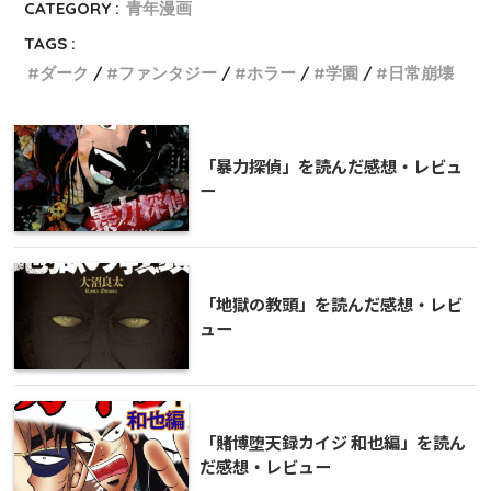
CATEGORY :
青年漫画
TAGS :
ダーク
ファンタジー
ホラー
学園
日常崩壊
「暴力探偵」を読んだ感想・レビュ
ー
「地獄の教頭」を読んだ感想・レビ
ュー
「賭博堕天録カイジ 和也編」を読ん
だ感想・レビュー