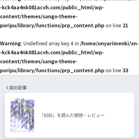
-kck4aa4nk081acvh.com/public_html/wp-
content/themes/sango-theme-
poripu/library/functions/prp_content.php
on line
21
Warning
: Undefined array key 4 in
/home/onyarimenki/xn-
-kck4aa4nk081acvh.com/public_html/wp-
content/themes/sango-theme-
poripu/library/functions/prp_content.php
on line
33
前の記事
「刻刻」を読んだ感想・レビュー