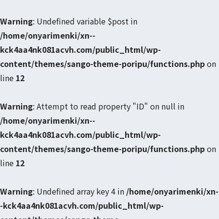
Warning
: Undefined variable $post in
/home/onyarimenki/xn--
kck4aa4nk081acvh.com/public_html/wp-
content/themes/sango-theme-poripu/functions.php
on
line
12
Warning
: Attempt to read property "ID" on null in
/home/onyarimenki/xn--
kck4aa4nk081acvh.com/public_html/wp-
content/themes/sango-theme-poripu/functions.php
on
line
12
Warning
: Undefined array key 4 in
/home/onyarimenki/xn-
-kck4aa4nk081acvh.com/public_html/wp-