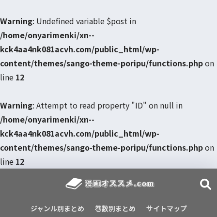
Warning
: Undefined variable $post in
/home/onyarimenki/xn--
kck4aa4nk081acvh.com/public_html/wp-
content/themes/sango-theme-poripu/functions.php
on
line
12
Warning
: Attempt to read property "ID" on null in
/home/onyarimenki/xn--
kck4aa4nk081acvh.com/public_html/wp-
content/themes/sango-theme-poripu/functions.php
on
line
12
ジャンル別まとめ
巻数別まとめ
サイトマップ