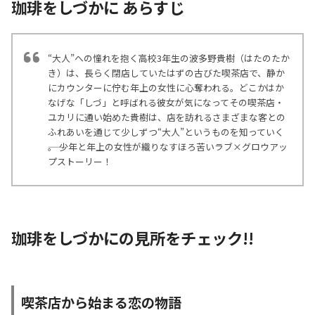
珈琲をしづかに あらすじ
“大人”への憧れを抱く高校3年生の波多野貴樹（はたのたか
き）は、長らく閉店していたはずの古びた喫茶店で、静か
にカウンターに佇む年上の女性に心奪われる。どこかはか
なげな「しづ」と呼ばれる彼女が気になってその喫茶店・
ユカリに通い始めた貴樹は、店を訪れるさまざまな客との
ふれあいを通じて少しずつ“大人”というものを知っていく
――。 少年と年上の女性が織りなすほろ苦いラブ×グロウアッ
プストーリー！
珈琲をしづかにの見所をチェック!!
喫茶店から始まる恋の物語