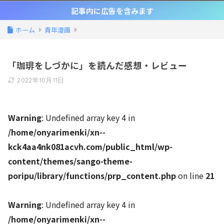
記事内に広告を含みます
ホーム
青年漫画
「珈琲をしづかに」を読んだ感想・レビュー
2022年10月11日
Warning
: Undefined array key 4 in
/home/onyarimenki/xn--
kck4aa4nk081acvh.com/public_html/wp-
content/themes/sango-theme-
poripu/library/functions/prp_content.php
on line
21
Warning
: Undefined array key 4 in
/home/onyarimenki/xn--