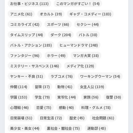
お仕事・ビジネス
(113)
このマンガがすごい！
(54)
アニメ化
(61)
オカルト
(39)
ギャグ・コメディー
(183)
コミカライズ
(42)
スポーツ
(66)
セクシー
(44)
タイムスリップ
(44)
ダーク
(204)
バトル
(38)
バトル・アクション
(185)
ヒューマンドラマ
(248)
ファンタジー
(96)
ホラー
(49)
マンガ大賞
(38)
ミステリー・サスペンス
(146)
メディア化
(129)
ヤンキー・不良
(51)
ラブコメ
(76)
ワーキングウーマン
(54)
仲間
(114)
冒険
(37)
動物
(41)
女主人公
(139)
学園
(153)
学生
(79)
実写化
(44)
家族
(56)
復讐
(50)
心理戦
(46)
恋愛
(75)
感動
(40)
料理・グルメ
(78)
日常崩壊
(51)
日常生活
(72)
歴史
(45)
社会問題
(61)
美少女・美女
(44)
裏社会・闇社会
(75)
運動部
(45)