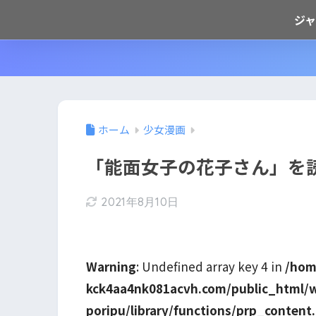
ジ
ホーム
少女漫画
「能面女子の花子さん」を
2021年8月10日
Warning
: Undefined array key 4 in
/hom
kck4aa4nk081acvh.com/public_html/
poripu/library/functions/prp_content