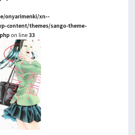
e/onyarimenki/xn--
wp-content/themes/sango-theme-
.php
on line
33