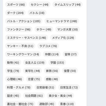
スポーツ
(66)
セクシー
(44)
タイムスリップ
(44)
ダーク
(204)
バトル
(38)
バトル・アクション
(185)
ヒューマンドラマ
(248)
ファンタジー
(96)
ホラー
(49)
マンガ大賞
(38)
ミステリー・サスペンス
(146)
メディア化
(129)
ヤンキー・不良
(51)
ラブコメ
(76)
ワーキングウーマン
(54)
仲間
(114)
冒険
(37)
動物
(41)
女主人公
(139)
学園
(153)
学生
(79)
実写化
(44)
家族
(56)
復讐
(50)
心理戦
(46)
恋愛
(75)
感動
(40)
料理・グルメ
(78)
日常崩壊
(51)
日常生活
(72)
歴史
(45)
社会問題
(61)
美少女・美女
(44)
裏社会・闇社会
(75)
運動部
(45)
青春
(118)