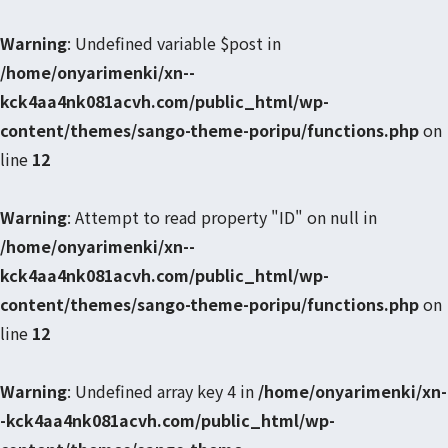
Warning
: Undefined variable $post in
/home/onyarimenki/xn--
kck4aa4nk081acvh.com/public_html/wp-
content/themes/sango-theme-poripu/functions.php
on
line
12
Warning
: Attempt to read property "ID" on null in
/home/onyarimenki/xn--
kck4aa4nk081acvh.com/public_html/wp-
content/themes/sango-theme-poripu/functions.php
on
line
12
Warning
: Undefined array key 4 in
/home/onyarimenki/xn-
-kck4aa4nk081acvh.com/public_html/wp-