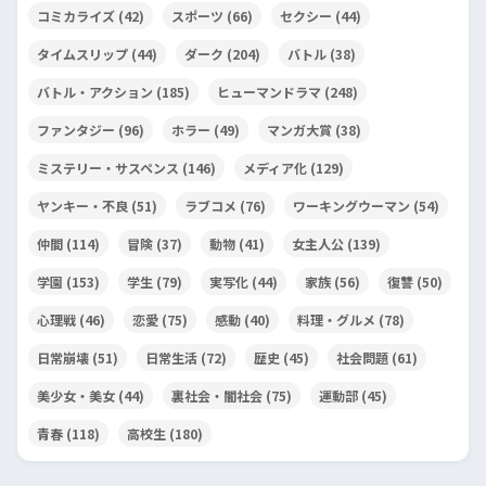
コミカライズ
(42)
スポーツ
(66)
セクシー
(44)
タイムスリップ
(44)
ダーク
(204)
バトル
(38)
バトル・アクション
(185)
ヒューマンドラマ
(248)
ファンタジー
(96)
ホラー
(49)
マンガ大賞
(38)
ミステリー・サスペンス
(146)
メディア化
(129)
ヤンキー・不良
(51)
ラブコメ
(76)
ワーキングウーマン
(54)
仲間
(114)
冒険
(37)
動物
(41)
女主人公
(139)
学園
(153)
学生
(79)
実写化
(44)
家族
(56)
復讐
(50)
心理戦
(46)
恋愛
(75)
感動
(40)
料理・グルメ
(78)
日常崩壊
(51)
日常生活
(72)
歴史
(45)
社会問題
(61)
美少女・美女
(44)
裏社会・闇社会
(75)
運動部
(45)
青春
(118)
高校生
(180)