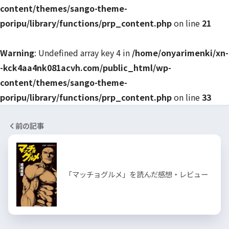
content/themes/sango-theme-
poripu/library/functions/prp_content.php
on line
21
Warning
: Undefined array key 4 in
/home/onyarimenki/xn-
-kck4aa4nk081acvh.com/public_html/wp-
content/themes/sango-theme-
poripu/library/functions/prp_content.php
on line
33
前の記事
「マッチョグルメ」を読んだ感想・レビュー