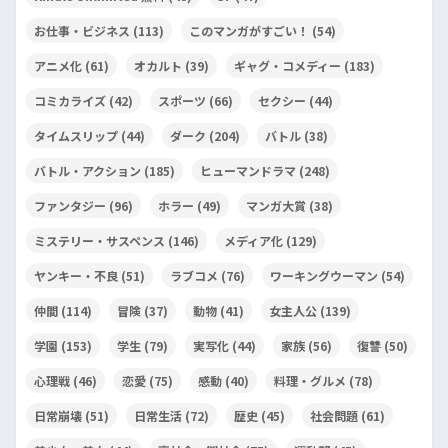
お仕事・ビジネス
(113)
このマンガがすごい！
(54)
アニメ化
(61)
オカルト
(39)
ギャグ・コメディー
(183)
コミカライズ
(42)
スポーツ
(66)
セクシー
(44)
タイムスリップ
(44)
ダーク
(204)
バトル
(38)
バトル・アクション
(185)
ヒューマンドラマ
(248)
ファンタジー
(96)
ホラー
(49)
マンガ大賞
(38)
ミステリー・サスペンス
(146)
メディア化
(129)
ヤンキー・不良
(51)
ラブコメ
(76)
ワーキングウーマン
(54)
仲間
(114)
冒険
(37)
動物
(41)
女主人公
(139)
学園
(153)
学生
(79)
実写化
(44)
家族
(56)
復讐
(50)
心理戦
(46)
恋愛
(75)
感動
(40)
料理・グルメ
(78)
日常崩壊
(51)
日常生活
(72)
歴史
(45)
社会問題
(61)