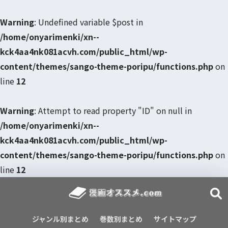
Warning
: Undefined variable $post in
/home/onyarimenki/xn--
kck4aa4nk081acvh.com/public_html/wp-
content/themes/sango-theme-poripu/functions.php
on
line
12
Warning
: Attempt to read property "ID" on null in
/home/onyarimenki/xn--
kck4aa4nk081acvh.com/public_html/wp-
content/themes/sango-theme-poripu/functions.php
on
line
12
ジャンル別まとめ
巻数別まとめ
サイトマップ