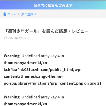
記事内に広告を含みます
ホーム
少年漫画
「週刊少年ガール」を読んだ感想・レビュー
2021年9月19日
Warning
: Undefined array key 4 in
/home/onyarimenki/xn--
kck4aa4nk081acvh.com/public_html/wp-
content/themes/sango-theme-
poripu/library/functions/prp_content.php
on line
21
Warning
: Undefined array key 4 in
/home/onyarimenki/xn--