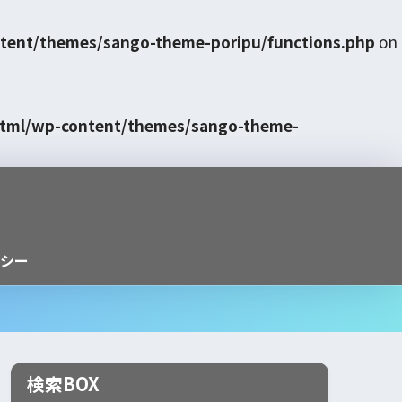
tent/themes/sango-theme-poripu/functions.php
on
html/wp-content/themes/sango-theme-
シー
検索BOX