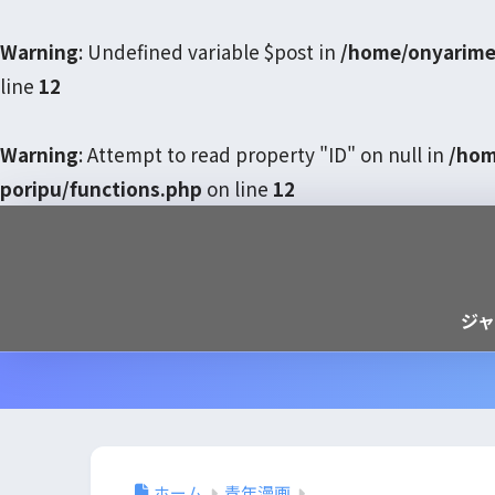
Warning
: Undefined variable $post in
/home/onyarime
line
12
Warning
: Attempt to read property "ID" on null in
/hom
poripu/functions.php
on line
12
ジ
ホーム
青年漫画