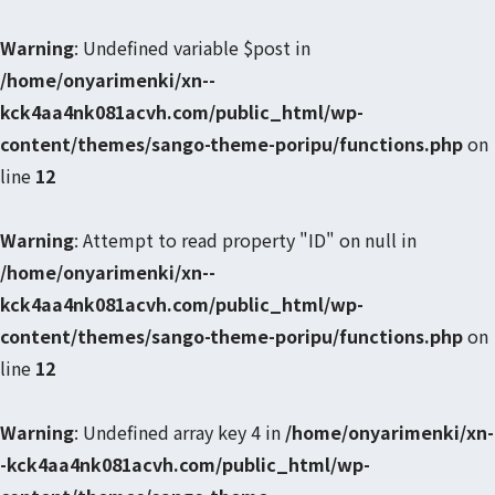
Warning
: Undefined variable $post in
/home/onyarimenki/xn--
kck4aa4nk081acvh.com/public_html/wp-
content/themes/sango-theme-poripu/functions.php
on
line
12
Warning
: Attempt to read property "ID" on null in
/home/onyarimenki/xn--
kck4aa4nk081acvh.com/public_html/wp-
content/themes/sango-theme-poripu/functions.php
on
line
12
Warning
: Undefined array key 4 in
/home/onyarimenki/xn-
-kck4aa4nk081acvh.com/public_html/wp-