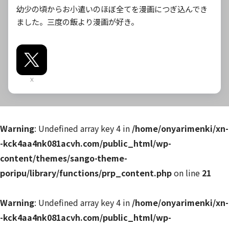
幼少の頃からお小遣いのほぼ全てを漫画につぎ込んでき
ました。三度の飯より漫画が好き。
X
Warning
: Undefined array key 4 in
/home/onyarimenki/xn-
-kck4aa4nk081acvh.com/public_html/wp-
content/themes/sango-theme-
poripu/library/functions/prp_content.php
on line
21
Warning
: Undefined array key 4 in
/home/onyarimenki/xn-
-kck4aa4nk081acvh.com/public_html/wp-