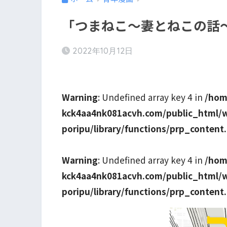
「つまねこ～妻とねこの話
2022年10月12日
Warning
: Undefined array key 4 in
/hom
kck4aa4nk081acvh.com/public_html/
poripu/library/functions/prp_content
Warning
: Undefined array key 4 in
/hom
kck4aa4nk081acvh.com/public_html/
poripu/library/functions/prp_content