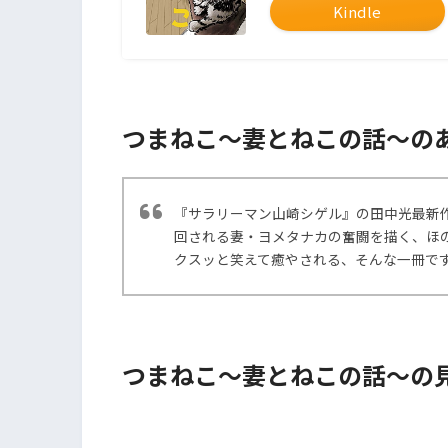
Kindle
つまねこ～妻とねこの話～の
『サラリーマン山崎シゲル』の田中光最新
回される妻・ヨメタナカの奮闘を描く、ほ
クスッと笑えて癒やされる、そんな一冊で
つまねこ～妻とねこの話～の見