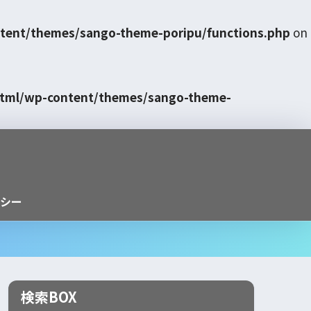
tent/themes/sango-theme-poripu/functions.php
on
html/wp-content/themes/sango-theme-
シー
検索BOX