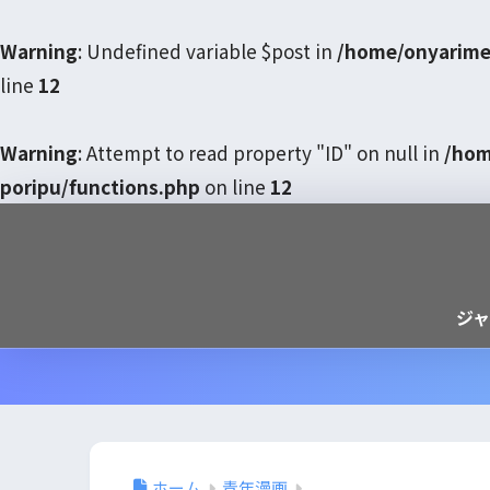
Warning
: Undefined variable $post in
/home/onyarime
line
12
Warning
: Attempt to read property "ID" on null in
/hom
poripu/functions.php
on line
12
ジ
ホーム
青年漫画