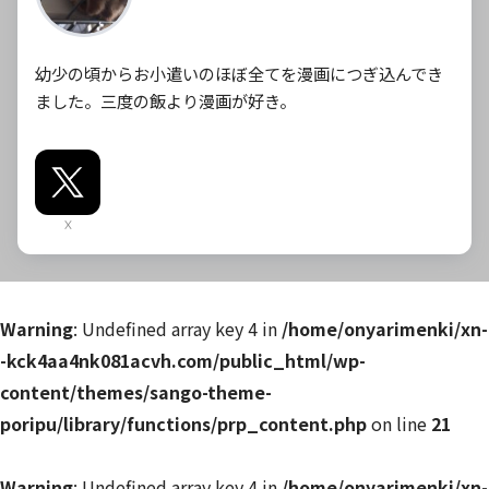
幼少の頃からお小遣いのほぼ全てを漫画につぎ込んでき
ました。三度の飯より漫画が好き。
X
Warning
: Undefined array key 4 in
/home/onyarimenki/xn-
-kck4aa4nk081acvh.com/public_html/wp-
content/themes/sango-theme-
poripu/library/functions/prp_content.php
on line
21
Warning
: Undefined array key 4 in
/home/onyarimenki/xn-