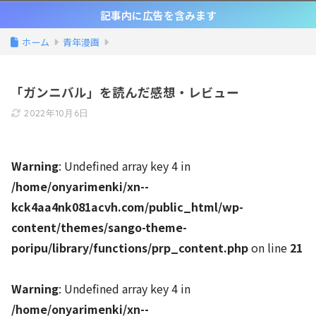
記事内に広告を含みます
ホーム
青年漫画
「ガンニバル」を読んだ感想・レビュー
2022年10月6日
Warning
: Undefined array key 4 in
/home/onyarimenki/xn--
kck4aa4nk081acvh.com/public_html/wp-
content/themes/sango-theme-
poripu/library/functions/prp_content.php
on line
21
Warning
: Undefined array key 4 in
/home/onyarimenki/xn--