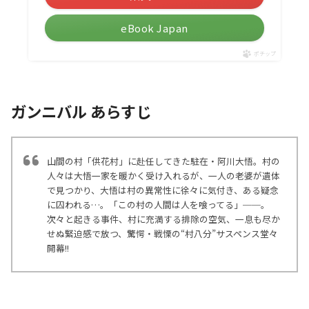
eBook Japan
ポチップ
ガンニバル あらすじ
山間の村「供花村」に赴任してきた駐在・阿川大悟。村の
人々は大悟一家を暖かく受け入れるが、一人の老婆が遺体
で見つかり、大悟は村の異常性に徐々に気付き、ある疑念
に囚われる…。「この村の人間は人を喰ってる」──。
次々と起きる事件、村に充満する排除の空気、一息も尽か
せぬ緊迫感で放つ、驚愕・戦慄の“村八分”サスペンス堂々
開幕!!