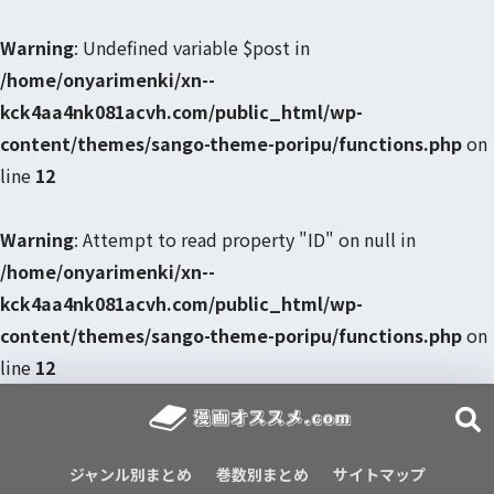
Warning
: Undefined variable $post in
/home/onyarimenki/xn--
kck4aa4nk081acvh.com/public_html/wp-
content/themes/sango-theme-poripu/functions.php
on
line
12
Warning
: Attempt to read property "ID" on null in
/home/onyarimenki/xn--
kck4aa4nk081acvh.com/public_html/wp-
content/themes/sango-theme-poripu/functions.php
on
line
12
ジャンル別まとめ
巻数別まとめ
サイトマップ