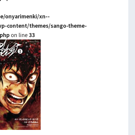
e/onyarimenki/xn--
wp-content/themes/sango-theme-
.php
on line
33