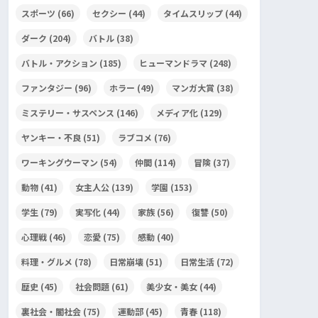
スポーツ
(66)
セクシー
(44)
タイムスリップ
(44)
ダーク
(204)
バトル
(38)
バトル・アクション
(185)
ヒューマンドラマ
(248)
ファンタジー
(96)
ホラー
(49)
マンガ大賞
(38)
ミステリー・サスペンス
(146)
メディア化
(129)
ヤンキー・不良
(51)
ラブコメ
(76)
ワーキングウーマン
(54)
仲間
(114)
冒険
(37)
動物
(41)
女主人公
(139)
学園
(153)
学生
(79)
実写化
(44)
家族
(56)
復讐
(50)
心理戦
(46)
恋愛
(75)
感動
(40)
料理・グルメ
(78)
日常崩壊
(51)
日常生活
(72)
歴史
(45)
社会問題
(61)
美少女・美女
(44)
裏社会・闇社会
(75)
運動部
(45)
青春
(118)