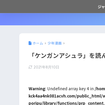
ジ
ホーム
少年漫画
「ケンガンアシュラ」を読
2021年8月10日
Warning
: Undefined array key 4 in
/hom
kck4aa4nk081acvh.com/public_html/
poripu/library/functions/prp_content