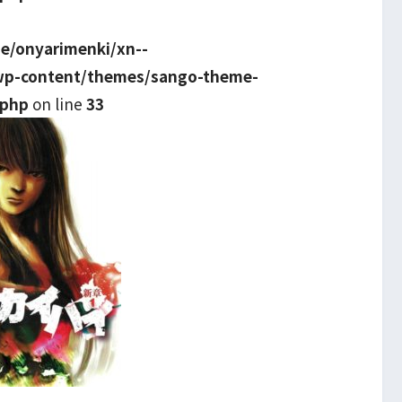
e/onyarimenki/xn--
wp-content/themes/sango-theme-
.php
on line
33