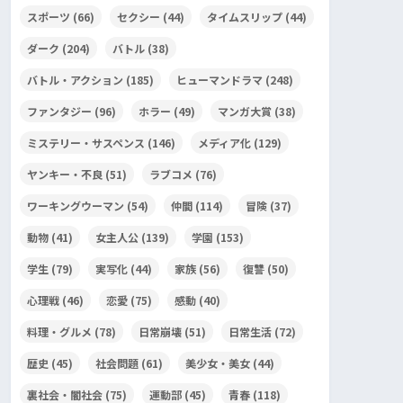
スポーツ
(66)
セクシー
(44)
タイムスリップ
(44)
ダーク
(204)
バトル
(38)
バトル・アクション
(185)
ヒューマンドラマ
(248)
ファンタジー
(96)
ホラー
(49)
マンガ大賞
(38)
ミステリー・サスペンス
(146)
メディア化
(129)
ヤンキー・不良
(51)
ラブコメ
(76)
ワーキングウーマン
(54)
仲間
(114)
冒険
(37)
動物
(41)
女主人公
(139)
学園
(153)
学生
(79)
実写化
(44)
家族
(56)
復讐
(50)
心理戦
(46)
恋愛
(75)
感動
(40)
料理・グルメ
(78)
日常崩壊
(51)
日常生活
(72)
歴史
(45)
社会問題
(61)
美少女・美女
(44)
裏社会・闇社会
(75)
運動部
(45)
青春
(118)