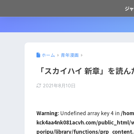
ジ
ホーム
青年漫画
「スカイハイ 新章」を読ん
2021年8月10日
Warning
: Undefined array key 4 in
/hom
kck4aa4nk081acvh.com/public_html/
poripu/library/functions/prp_content