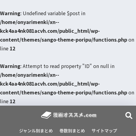
Warning
: Undefined variable $post in
/home/onyarimenki/xn--
kck4aa4nk081acvh.com/public_html/wp-
content/themes/sango-theme-poripu/functions.php
on
line
12
Warning
: Attempt to read property "ID" on null in
/home/onyarimenki/xn--
kck4aa4nk081acvh.com/public_html/wp-
content/themes/sango-theme-poripu/functions.php
on
line
12
ジャンル別まとめ
巻数別まとめ
サイトマップ