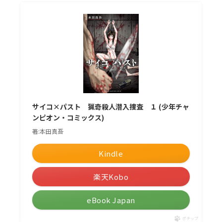
サイコ×パスト 猟奇殺人潜入捜査 １ (少年チャ
ンピオン・コミックス)
著:本田真吾
Kindle
楽天Kobo
eBook Japan
ポチップ