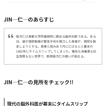
JIN―仁―のあらすじ
南方仁は東都大学附属病院に勤める脳外科医である。ある
日、彼が頭部裂傷の緊急手術を執刀した患者が、病院を脱
走しようとする。患者と揉みあう内に仁はなんと幕末の
1862年にタイムスリップしてしまった。電気も消毒薬も抗
生物質もない世界で、医師南方仁の戦いが始まる。
JIN―仁―の見所をチェック!!
現代の脳外科医が幕末にタイムスリップ