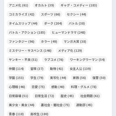
アニメ化
(61)
オカルト
(39)
ギャグ・コメディー
(183)
コミカライズ
(42)
スポーツ
(66)
セクシー
(44)
タイムスリップ
(44)
ダーク
(204)
バトル
(38)
バトル・アクション
(185)
ヒューマンドラマ
(248)
ファンタジー
(96)
ホラー
(49)
マンガ大賞
(38)
ミステリー・サスペンス
(146)
メディア化
(129)
ヤンキー・不良
(51)
ラブコメ
(76)
ワーキングウーマン
(54)
仲間
(114)
冒険
(37)
動物
(41)
女主人公
(139)
学園
(153)
学生
(79)
実写化
(44)
家族
(56)
復讐
(50)
心理戦
(46)
恋愛
(75)
感動
(40)
料理・グルメ
(78)
日常崩壊
(51)
日常生活
(72)
歴史
(45)
社会問題
(61)
美少女・美女
(44)
裏社会・闇社会
(75)
運動部
(45)
青春
(118)
高校生
(180)