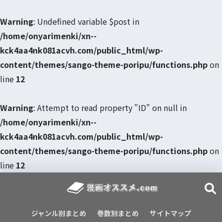
Warning
: Undefined variable $post in
/home/onyarimenki/xn--
kck4aa4nk081acvh.com/public_html/wp-
content/themes/sango-theme-poripu/functions.php
on
line
12
Warning
: Attempt to read property "ID" on null in
/home/onyarimenki/xn--
kck4aa4nk081acvh.com/public_html/wp-
content/themes/sango-theme-poripu/functions.php
on
line
12
ジャンル別まとめ
巻数別まとめ
サイトマップ