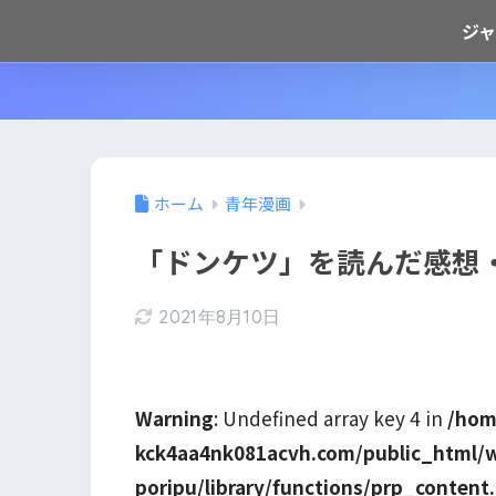
ジ
ホーム
青年漫画
「ドンケツ」を読んだ感想
2021年8月10日
Warning
: Undefined array key 4 in
/hom
kck4aa4nk081acvh.com/public_html/
poripu/library/functions/prp_content