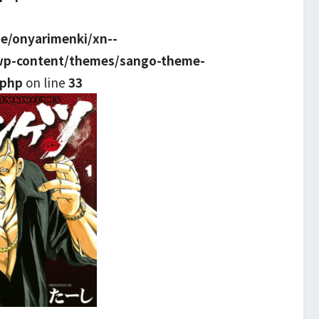
e/onyarimenki/xn--
wp-content/themes/sango-theme-
.php
on line
33