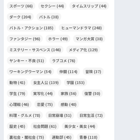
スポーツ
(66)
セクシー
(44)
タイムスリップ
(44)
ダーク
(204)
バトル
(38)
バトル・アクション
(185)
ヒューマンドラマ
(248)
ファンタジー
(96)
ホラー
(49)
マンガ大賞
(38)
ミステリー・サスペンス
(146)
メディア化
(129)
ヤンキー・不良
(51)
ラブコメ
(76)
ワーキングウーマン
(54)
仲間
(114)
冒険
(37)
動物
(41)
女主人公
(139)
学園
(153)
学生
(79)
実写化
(44)
家族
(56)
復讐
(50)
心理戦
(46)
恋愛
(75)
感動
(40)
料理・グルメ
(78)
日常崩壊
(51)
日常生活
(72)
歴史
(45)
社会問題
(61)
美少女・美女
(44)
裏社会・闇社会
(75)
運動部
(45)
青春
(118)