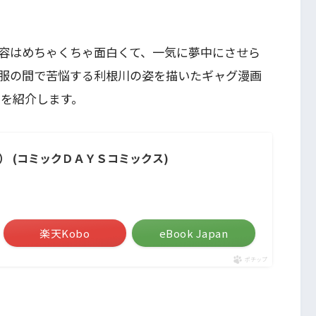
容はめちゃくちゃ面白くて、一気に夢中にさせら
服の間で苦悩する利根川の姿を描いたギャグ漫画
」
を紹介します。
） (コミックＤＡＹＳコミックス)
楽天Kobo
eBook Japan
ポチップ