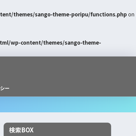
tent/themes/sango-theme-poripu/functions.php
on
html/wp-content/themes/sango-theme-
シー
検索BOX