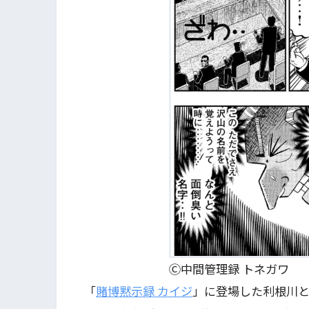
Ⓒ中間管理録 トネガワ
「
賭博黙示録 カイジ
」に登場した利根川