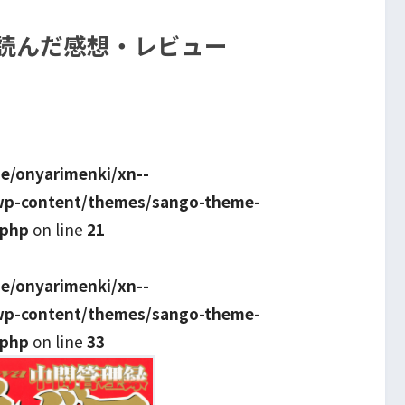
を読んだ感想・レビュー
e/onyarimenki/xn--
wp-content/themes/sango-theme-
.php
on line
21
e/onyarimenki/xn--
wp-content/themes/sango-theme-
.php
on line
33