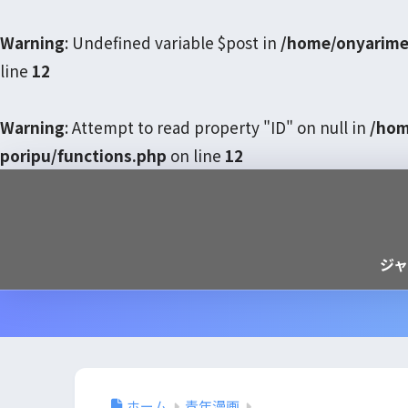
Warning
: Undefined variable $post in
/home/onyarime
line
12
Warning
: Attempt to read property "ID" on null in
/hom
poripu/functions.php
on line
12
ジ
ホーム
青年漫画