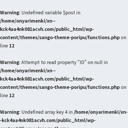
Warning
: Undefined variable $post in
/home/onyarimenki/xn--
kck4aa4nk081acvh.com/public_html/wp-
content/themes/sango-theme-poripu/functions.php
on
line
12
Warning
: Attempt to read property "ID" on null in
/home/onyarimenki/xn--
kck4aa4nk081acvh.com/public_html/wp-
content/themes/sango-theme-poripu/functions.php
on
line
12
Warning
: Undefined array key 4 in
/home/onyarimenki/xn-
-kck4aa4nk081acvh.com/public_html/wp-