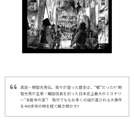
真説・明智光秀伝。我々が習った歴史は、“嘘”だった!!? 明
智光秀が主君・織田信長を討った日本史上最大のミステリ
ー“本能寺の変”! 現代でもなお多くの謎が遺される大事件
を400余年の時を経て解き明かす!!