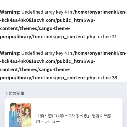
Warning
: Undefined array key 4 in
/home/onyarimenki/xn-
-kck4aa4nk081acvh.com/public_html/wp-
content/themes/sango-theme-
poripu/library/functions/prp_content.php
on line
21
Warning
: Undefined array key 4 in
/home/onyarimenki/xn-
-kck4aa4nk081acvh.com/public_html/wp-
content/themes/sango-theme-
poripu/library/functions/prp_content.php
on line
33
前の記事
「酒と恋には酔って然るべき」を読んだ感
想・レビュー