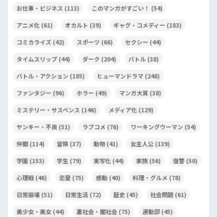
お仕事・ビジネス
(113)
このマンガがすごい！
(54)
アニメ化
(61)
オカルト
(39)
ギャグ・コメディー
(183)
コミカライズ
(42)
スポーツ
(66)
セクシー
(44)
タイムスリップ
(44)
ダーク
(204)
バトル
(38)
バトル・アクション
(185)
ヒューマンドラマ
(248)
ファンタジー
(96)
ホラー
(49)
マンガ大賞
(38)
ミステリー・サスペンス
(146)
メディア化
(129)
ヤンキー・不良
(51)
ラブコメ
(76)
ワーキングウーマン
(54)
仲間
(114)
冒険
(37)
動物
(41)
女主人公
(139)
学園
(153)
学生
(79)
実写化
(44)
家族
(56)
復讐
(50)
心理戦
(46)
恋愛
(75)
感動
(40)
料理・グルメ
(78)
日常崩壊
(51)
日常生活
(72)
歴史
(45)
社会問題
(61)
美少女・美女
(44)
裏社会・闇社会
(75)
運動部
(45)