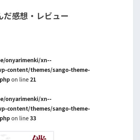
んだ感想・レビュー
e/onyarimenki/xn--
wp-content/themes/sango-theme-
.php
on line
21
e/onyarimenki/xn--
wp-content/themes/sango-theme-
.php
on line
33