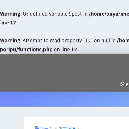
Warning
: Undefined variable $post in
/home/onyarime
line
12
Warning
: Attempt to read property "ID" on null in
/hom
poripu/functions.php
on line
12
ジ
ホーム
少年漫画