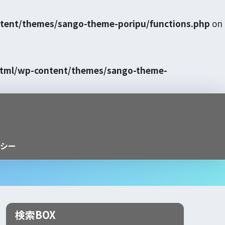
tent/themes/sango-theme-poripu/functions.php
on
html/wp-content/themes/sango-theme-
シー
検索BOX