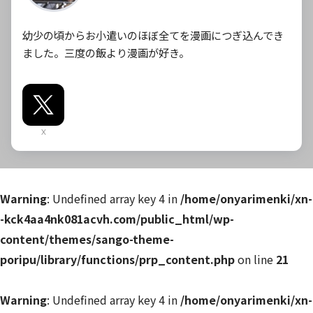
幼少の頃からお小遣いのほぼ全てを漫画につぎ込んでき
ました。三度の飯より漫画が好き。
X
Warning
: Undefined array key 4 in
/home/onyarimenki/xn-
-kck4aa4nk081acvh.com/public_html/wp-
content/themes/sango-theme-
poripu/library/functions/prp_content.php
on line
21
Warning
: Undefined array key 4 in
/home/onyarimenki/xn-