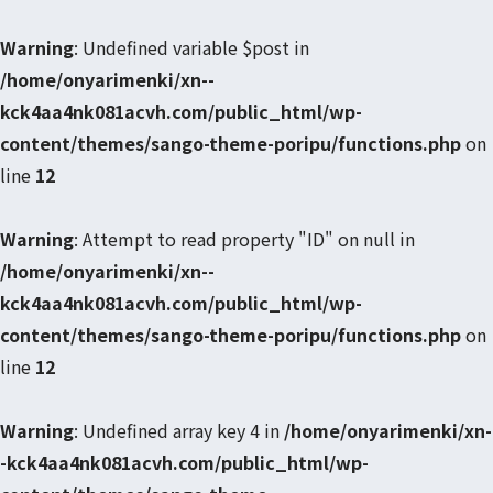
Warning
: Undefined variable $post in
/home/onyarimenki/xn--
kck4aa4nk081acvh.com/public_html/wp-
content/themes/sango-theme-poripu/functions.php
on
line
12
Warning
: Attempt to read property "ID" on null in
/home/onyarimenki/xn--
kck4aa4nk081acvh.com/public_html/wp-
content/themes/sango-theme-poripu/functions.php
on
line
12
Warning
: Undefined array key 4 in
/home/onyarimenki/xn-
-kck4aa4nk081acvh.com/public_html/wp-