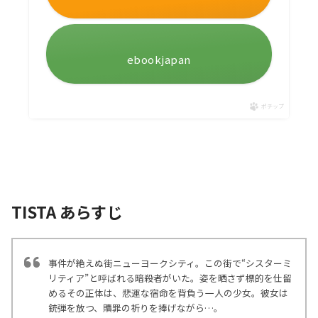
ebookjapan
ポチップ
TISTA あらすじ
事件が絶えぬ街ニューヨークシティ。この街で“シスターミ
リティア”と呼ばれる暗殺者がいた。姿を晒さず標的を仕留
めるその正体は、悲運な宿命を背負う一人の少女。彼女は
銃弾を放つ、贖罪の祈りを捧げながら…。