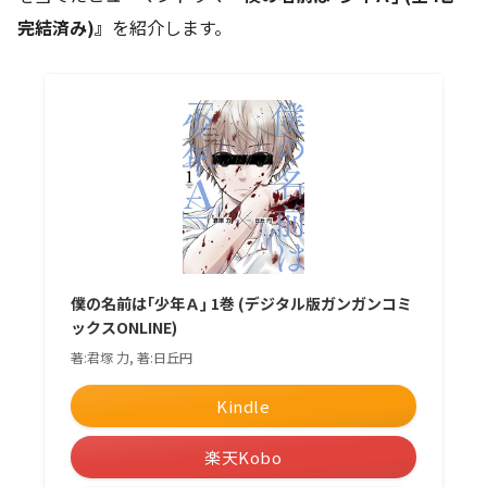
完結済み)』
を紹介します。
僕の名前は｢少年Ａ｣ 1巻 (デジタル版ガンガンコミ
ックスONLINE)
著:君塚 力, 著:日丘円
Kindle
楽天Kobo