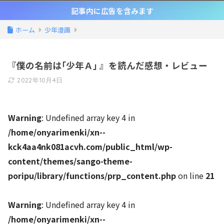
記事内に広告を含みます
ホーム
少年漫画
『僕の名前は｢少年Ａ｣ 』を読んだ感想・レビュー
2022年10月4日
Warning
: Undefined array key 4 in
/home/onyarimenki/xn--
kck4aa4nk081acvh.com/public_html/wp-
content/themes/sango-theme-
poripu/library/functions/prp_content.php
on line
21
Warning
: Undefined array key 4 in
/home/onyarimenki/xn--