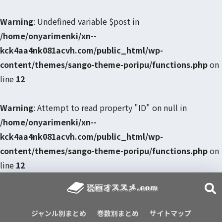
Warning
: Undefined variable $post in
/home/onyarimenki/xn--
kck4aa4nk081acvh.com/public_html/wp-
content/themes/sango-theme-poripu/functions.php
on
line
12
Warning
: Attempt to read property "ID" on null in
/home/onyarimenki/xn--
kck4aa4nk081acvh.com/public_html/wp-
content/themes/sango-theme-poripu/functions.php
on
line
12
ジャンル別まとめ
巻数別まとめ
サイトマップ