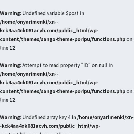
Warning
: Undefined variable $post in
/home/onyarimenki/xn--
kck4aa4nk081acvh.com/public_html/wp-
content/themes/sango-theme-poripu/functions.php
on
line
12
Warning
: Attempt to read property "ID" on null in
/home/onyarimenki/xn--
kck4aa4nk081acvh.com/public_html/wp-
content/themes/sango-theme-poripu/functions.php
on
line
12
Warning
: Undefined array key 4 in
/home/onyarimenki/xn-
-kck4aa4nk081acvh.com/public_html/wp-