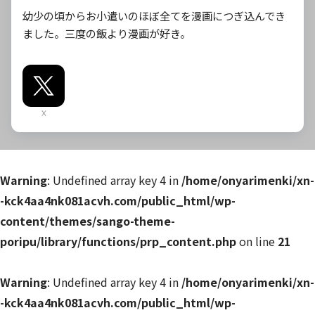
幼少の頃からお小遣いのほぼ全てを漫画につぎ込んでき
ました。三度の飯より漫画が好き。
X
Warning
: Undefined array key 4 in
/home/onyarimenki/xn-
-kck4aa4nk081acvh.com/public_html/wp-
content/themes/sango-theme-
poripu/library/functions/prp_content.php
on line
21
Warning
: Undefined array key 4 in
/home/onyarimenki/xn-
-kck4aa4nk081acvh.com/public_html/wp-