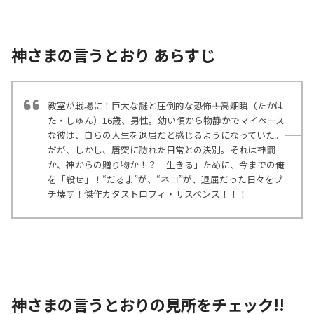
神さまの言うとおり あらすじ
教室が戦場に！巨大な謎と圧倒的な恐怖――！高畑瞬（たかは
た・しゅん）16歳、男性。幼い頃から物静かでマイペース
な彼は、自らの人生を退屈だと感じるようになっていた。――
だが、しかし、唐突に訪れた日常との決別。それは神罰
か、神からの贈り物か！？「生きる」ために、今までの俺
を「殺せ」！“だるま”が、“ネコ”が、退屈だった日々をブ
チ壊す！傑作カタストロフィ・サスペンス！！！
神さまの言うとおりの見所をチェック!!