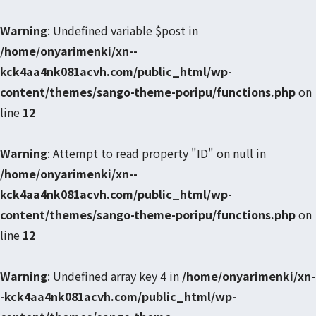
Warning
: Undefined variable $post in
/home/onyarimenki/xn--
kck4aa4nk081acvh.com/public_html/wp-
content/themes/sango-theme-poripu/functions.php
on
line
12
Warning
: Attempt to read property "ID" on null in
/home/onyarimenki/xn--
kck4aa4nk081acvh.com/public_html/wp-
content/themes/sango-theme-poripu/functions.php
on
line
12
Warning
: Undefined array key 4 in
/home/onyarimenki/xn-
-kck4aa4nk081acvh.com/public_html/wp-