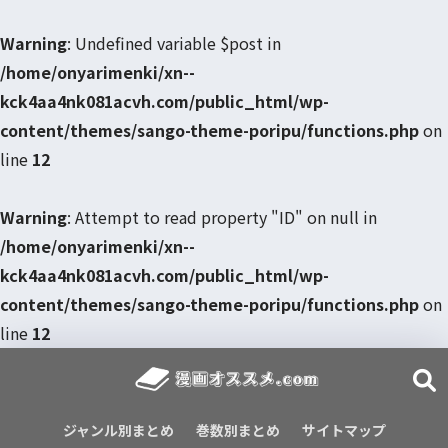
Warning
: Undefined variable $post in
/home/onyarimenki/xn--
kck4aa4nk081acvh.com/public_html/wp-
content/themes/sango-theme-poripu/functions.php
on
line
12
Warning
: Attempt to read property "ID" on null in
/home/onyarimenki/xn--
kck4aa4nk081acvh.com/public_html/wp-
content/themes/sango-theme-poripu/functions.php
on
line
12
ジャンル別まとめ
巻数別まとめ
サイトマップ