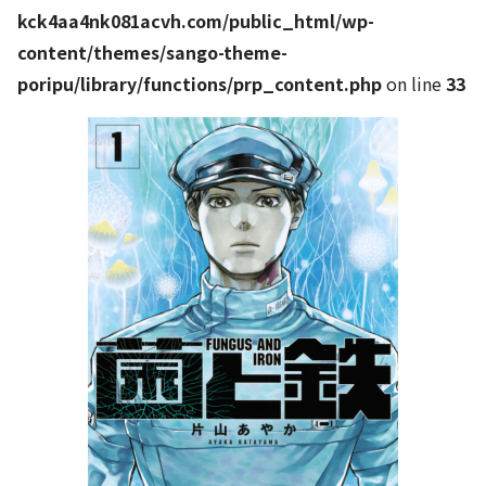
kck4aa4nk081acvh.com/public_html/wp-
content/themes/sango-theme-
poripu/library/functions/prp_content.php
on line
33