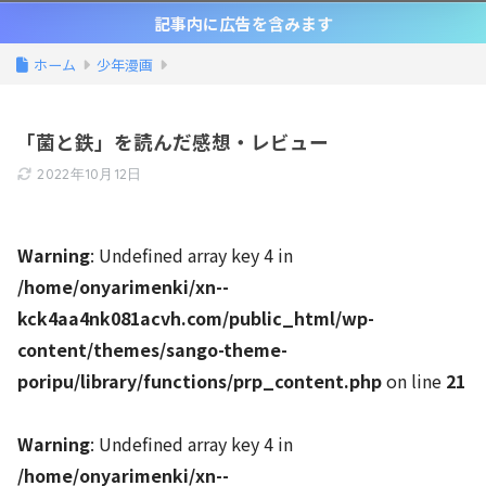
記事内に広告を含みます
ホーム
少年漫画
「菌と鉄」を読んだ感想・レビュー
2022年10月12日
Warning
: Undefined array key 4 in
/home/onyarimenki/xn--
kck4aa4nk081acvh.com/public_html/wp-
content/themes/sango-theme-
poripu/library/functions/prp_content.php
on line
21
Warning
: Undefined array key 4 in
/home/onyarimenki/xn--