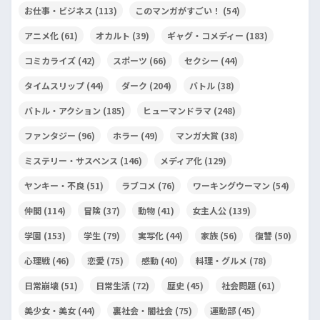
お仕事・ビジネス
(113)
このマンガがすごい！
(54)
アニメ化
(61)
オカルト
(39)
ギャグ・コメディー
(183)
コミカライズ
(42)
スポーツ
(66)
セクシー
(44)
タイムスリップ
(44)
ダーク
(204)
バトル
(38)
バトル・アクション
(185)
ヒューマンドラマ
(248)
ファンタジー
(96)
ホラー
(49)
マンガ大賞
(38)
ミステリー・サスペンス
(146)
メディア化
(129)
ヤンキー・不良
(51)
ラブコメ
(76)
ワーキングウーマン
(54)
仲間
(114)
冒険
(37)
動物
(41)
女主人公
(139)
学園
(153)
学生
(79)
実写化
(44)
家族
(56)
復讐
(50)
心理戦
(46)
恋愛
(75)
感動
(40)
料理・グルメ
(78)
日常崩壊
(51)
日常生活
(72)
歴史
(45)
社会問題
(61)
美少女・美女
(44)
裏社会・闇社会
(75)
運動部
(45)