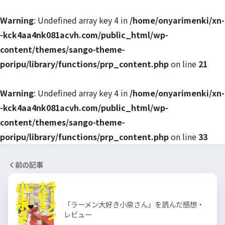
Warning
: Undefined array key 4 in
/home/onyarimenki/xn-
-kck4aa4nk081acvh.com/public_html/wp-
content/themes/sango-theme-
poripu/library/functions/prp_content.php
on line
21
Warning
: Undefined array key 4 in
/home/onyarimenki/xn-
-kck4aa4nk081acvh.com/public_html/wp-
content/themes/sango-theme-
poripu/library/functions/prp_content.php
on line
33
前の記事
「ラーメン大好き小泉さん」を読んだ感想・
レビュー