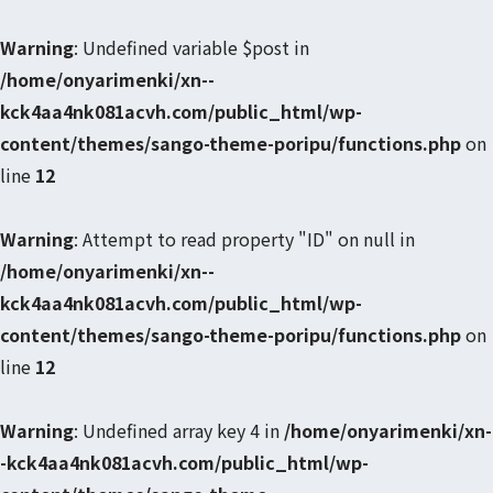
Warning
: Undefined variable $post in
/home/onyarimenki/xn--
kck4aa4nk081acvh.com/public_html/wp-
content/themes/sango-theme-poripu/functions.php
on
line
12
Warning
: Attempt to read property "ID" on null in
/home/onyarimenki/xn--
kck4aa4nk081acvh.com/public_html/wp-
content/themes/sango-theme-poripu/functions.php
on
line
12
Warning
: Undefined array key 4 in
/home/onyarimenki/xn-
-kck4aa4nk081acvh.com/public_html/wp-