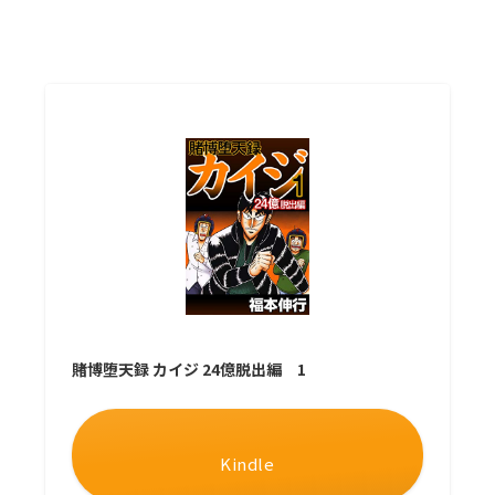
賭博堕天録 カイジ 24億脱出編 1
Kindle