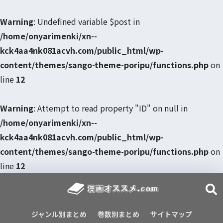
Warning
: Undefined variable $post in
/home/onyarimenki/xn--
kck4aa4nk081acvh.com/public_html/wp-
content/themes/sango-theme-poripu/functions.php
on
line
12
Warning
: Attempt to read property "ID" on null in
/home/onyarimenki/xn--
kck4aa4nk081acvh.com/public_html/wp-
content/themes/sango-theme-poripu/functions.php
on
line
12
ジャンル別まとめ
巻数別まとめ
サイトマップ