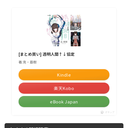
[まとめ買い] 透明人間↑↓協定
著:克・亜樹
Kindle
楽天Kobo
eBook Japan
ポチップ