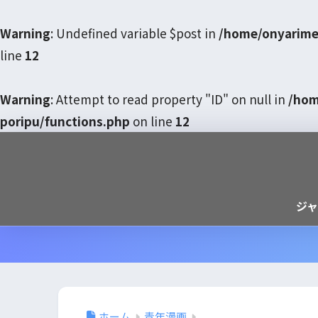
Warning
: Undefined variable $post in
/home/onyarime
line
12
Warning
: Attempt to read property "ID" on null in
/hom
poripu/functions.php
on line
12
ジ
ホーム
青年漫画