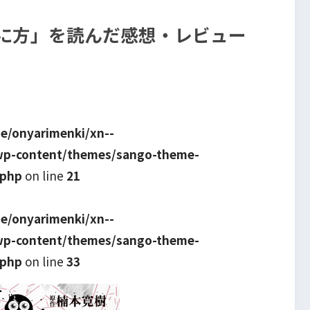
死に方」を読んだ感想・レビュー
e/onyarimenki/xn--
wp-content/themes/sango-theme-
.php
on line
21
e/onyarimenki/xn--
wp-content/themes/sango-theme-
.php
on line
33