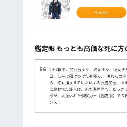
Kindle
鑑定眼 もっとも高価な死に方
20代後半、犯罪歴ナシ、貯金ナシ、彼女
日、仕事で駆けつけた豪邸で、“汚れたカネ
ら、絶対捕まえていたはずの強盗犯を、あ
に襲われた野見は、死の瀬戸際で、とっさ
男が、人並外れた洞察力＝【鑑定眼】で５
ンス！