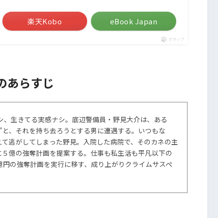
楽天Kobo
eBook Japan
ポチップ
のあらすじ
ナシ、生きてる実感ナシ。底辺警備員・野見大介は、ある
”と、それを持ち去ろうとする男に遭遇する。いつもな
えて逃がしてしまった野見。入院した病院で、そのカネの主
に５億の強奪計画を提案する。仕事も私生活も平凡以下の
億円の強奪計画を実行に移す、成り上がりクライムサスペ