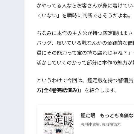
かやってる人ならお客さんが身に着けている
ていない」を瞬時に判断できそうだよね。
ちなみに本作の主人公が持つ鑑定眼はまさ
バッグ、履いている靴なんかの金銭的な価
員にその能力って宝の持ち腐れじゃね？」
活かしていくのかって部分に本作の魅力が
というわけで今回は、鑑定眼を持つ警備員
方(全4巻完結済み)」
を紹介します。
鑑定眼 もっとも高価な
著:楠本寛樹, 著:後藤悠太