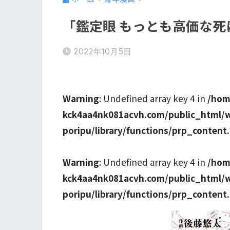
「鑑定眼 もっとも高価な
2022年10月5日
Warning
: Undefined array key 4 in
/hom
kck4aa4nk081acvh.com/public_html/
poripu/library/functions/prp_content
Warning
: Undefined array key 4 in
/hom
kck4aa4nk081acvh.com/public_html/
poripu/library/functions/prp_content