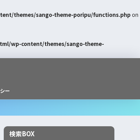
tent/themes/sango-theme-poripu/functions.php
on
html/wp-content/themes/sango-theme-
シー
検索BOX