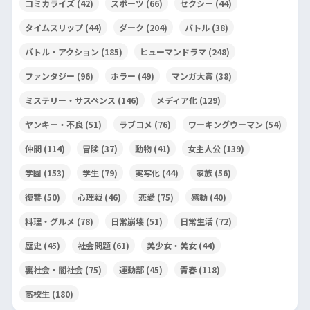
コミカライズ
(42)
スポーツ
(66)
セクシー
(44)
タイムスリップ
(44)
ダーク
(204)
バトル
(38)
バトル・アクション
(185)
ヒューマンドラマ
(248)
ファンタジー
(96)
ホラー
(49)
マンガ大賞
(38)
ミステリー・サスペンス
(146)
メディア化
(129)
ヤンキー・不良
(51)
ラブコメ
(76)
ワーキングウーマン
(54)
仲間
(114)
冒険
(37)
動物
(41)
女主人公
(139)
学園
(153)
学生
(79)
実写化
(44)
家族
(56)
復讐
(50)
心理戦
(46)
恋愛
(75)
感動
(40)
料理・グルメ
(78)
日常崩壊
(51)
日常生活
(72)
歴史
(45)
社会問題
(61)
美少女・美女
(44)
裏社会・闇社会
(75)
運動部
(45)
青春
(118)
高校生
(180)