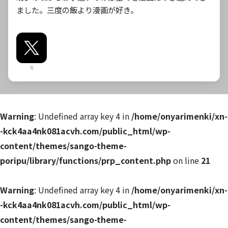
ました。三度の飯より漫画が好き。
X
Warning
: Undefined array key 4 in
/home/onyarimenki/xn-
-kck4aa4nk081acvh.com/public_html/wp-
content/themes/sango-theme-
poripu/library/functions/prp_content.php
on line
21
Warning
: Undefined array key 4 in
/home/onyarimenki/xn-
-kck4aa4nk081acvh.com/public_html/wp-
content/themes/sango-theme-