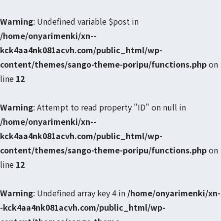
Warning
: Undefined variable $post in
/home/onyarimenki/xn--
kck4aa4nk081acvh.com/public_html/wp-
content/themes/sango-theme-poripu/functions.php
on
line
12
Warning
: Attempt to read property "ID" on null in
/home/onyarimenki/xn--
kck4aa4nk081acvh.com/public_html/wp-
content/themes/sango-theme-poripu/functions.php
on
line
12
Warning
: Undefined array key 4 in
/home/onyarimenki/xn-
-kck4aa4nk081acvh.com/public_html/wp-