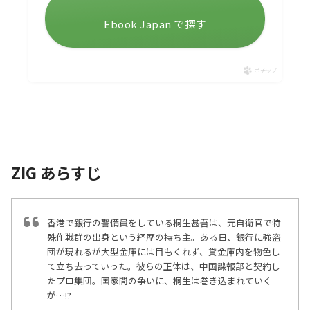
Ebook Japan で探す
ポチップ
ZIG あらすじ
香港で銀行の警備員をしている桐生甚吾は、元自衛官で特
殊作戦群の出身という経歴の持ち主。ある日、銀行に強盗
団が現れるが大型金庫には目もくれず、貸金庫内を物色し
て立ち去っていった。彼らの正体は、中国諜報部と契約し
たプロ集団。国家間の争いに、桐生は巻き込まれていく
が…!?