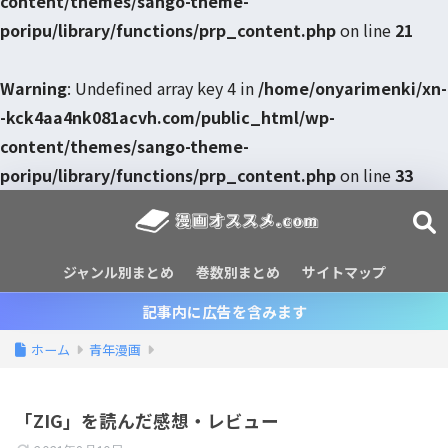
content/themes/sango-theme-
poripu/library/functions/prp_content.php
on line
21
Warning
: Undefined array key 4 in
/home/onyarimenki/xn-
-kck4aa4nk081acvh.com/public_html/wp-
content/themes/sango-theme-
poripu/library/functions/prp_content.php
on line
33
ジャンル別まとめ
巻数別まとめ
サイトマップ
記事内に広告を含みます
ホーム
青年漫画
「ZIG」を読んだ感想・レビュー