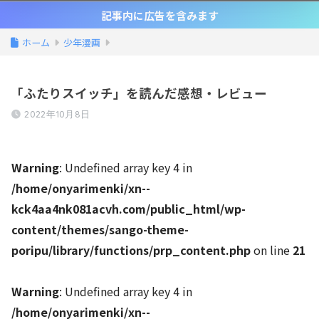
記事内に広告を含みます
ホーム
少年漫画
「ふたりスイッチ」を読んだ感想・レビュー
2022年10月8日
Warning
: Undefined array key 4 in
/home/onyarimenki/xn--
kck4aa4nk081acvh.com/public_html/wp-
content/themes/sango-theme-
poripu/library/functions/prp_content.php
on line
21
Warning
: Undefined array key 4 in
/home/onyarimenki/xn--