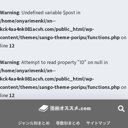
Warning
: Undefined variable $post in
/home/onyarimenki/xn--
kck4aa4nk081acvh.com/public_html/wp-
content/themes/sango-theme-poripu/functions.php
on
line
12
Warning
: Attempt to read property "ID" on null in
/home/onyarimenki/xn--
kck4aa4nk081acvh.com/public_html/wp-
content/themes/sango-theme-poripu/functions.php
on
line
12
ジャンル別まとめ
巻数別まとめ
サイトマップ