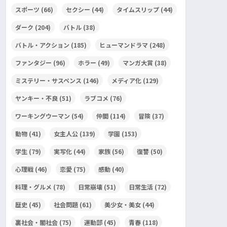
スポーツ
(66)
セクシー
(44)
タイムスリップ
(44)
ダーク
(204)
バトル
(38)
バトル・アクション
(185)
ヒューマンドラマ
(248)
ファンタジー
(96)
ホラー
(49)
マンガ大賞
(38)
ミステリー・サスペンス
(146)
メディア化
(129)
ヤンキー・不良
(51)
ラブコメ
(76)
ワーキングウーマン
(54)
仲間
(114)
冒険
(37)
動物
(41)
女主人公
(139)
学園
(153)
学生
(79)
実写化
(44)
家族
(56)
復讐
(50)
心理戦
(46)
恋愛
(75)
感動
(40)
料理・グルメ
(78)
日常崩壊
(51)
日常生活
(72)
歴史
(45)
社会問題
(61)
美少女・美女
(44)
裏社会・闇社会
(75)
運動部
(45)
青春
(118)