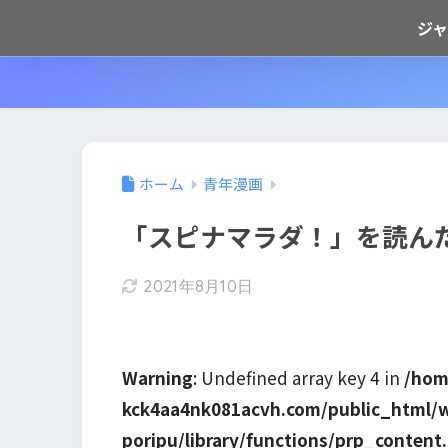
ジ
ホーム
青年漫画
「スピナマラダ！」を読ん
2021年8月10日
Warning
: Undefined array key 4 in
/hom
kck4aa4nk081acvh.com/public_html/
poripu/library/functions/prp_content