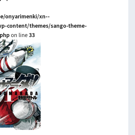
e/onyarimenki/xn--
wp-content/themes/sango-theme-
.php
on line
33