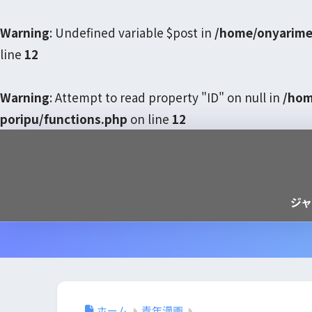
Warning
: Undefined variable $post in
/home/onyarime
line
12
Warning
: Attempt to read property "ID" on null in
/hom
poripu/functions.php
on line
12
ジ
ホーム
青年漫画