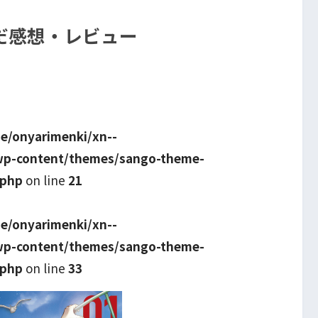
だ感想・レビュー
e/onyarimenki/xn--
wp-content/themes/sango-theme-
.php
on line
21
e/onyarimenki/xn--
wp-content/themes/sango-theme-
.php
on line
33