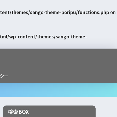
tent/themes/sango-theme-poripu/functions.php
on
html/wp-content/themes/sango-theme-
シー
検索BOX