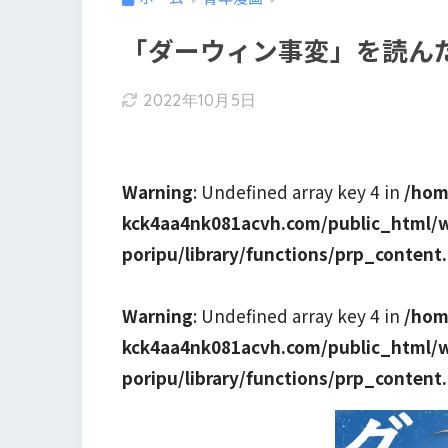
「ダーウィン事変」を読ん
2022年10月5日
Warning
: Undefined array key 4 in
/hom
kck4aa4nk081acvh.com/public_html/
poripu/library/functions/prp_content
Warning
: Undefined array key 4 in
/hom
kck4aa4nk081acvh.com/public_html/
poripu/library/functions/prp_content