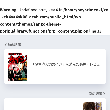
Warning
: Undefined array key 4 in
/home/onyarimenki/xn-
-kck4aa4nk081acvh.com/public_html/wp-
content/themes/sango-theme-
poripu/library/functions/prp_content.php
on line
33
前の記事
「賭博堕天録カイジ」を読んだ感想・レビュ
ー
次の記事