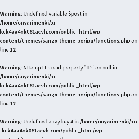
Warning
: Undefined variable $post in
/home/onyarimenki/xn--
kck4aa4nk081acvh.com/public_html/wp-
content/themes/sango-theme-poripu/functions.php
on
line
12
Warning
: Attempt to read property "ID" on null in
/home/onyarimenki/xn--
kck4aa4nk081acvh.com/public_html/wp-
content/themes/sango-theme-poripu/functions.php
on
line
12
Warning
: Undefined array key 4 in
/home/onyarimenki/xn-
-kck4aa4nk081acvh.com/public_html/wp-