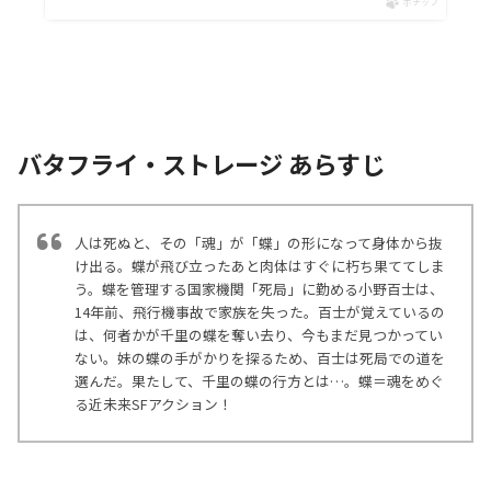
ポチップ
バタフライ・ストレージ あらすじ
人は死ぬと、その「魂」が「蝶」の形になって身体から抜
け出る。蝶が飛び立ったあと肉体はすぐに朽ち果ててしま
う。蝶を管理する国家機関「死局」に勤める小野百士は、
14年前、飛行機事故で家族を失った。百士が覚えているの
は、何者かが千里の蝶を奪い去り、今もまだ見つかってい
ない。妹の蝶の手がかりを探るため、百士は死局での道を
選んだ。果たして、千里の蝶の行方とは…。蝶＝魂をめぐ
る近未来SFアクション！