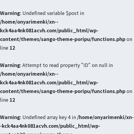
Warning
: Undefined variable $post in
/home/onyarimenki/xn--
kck4aa4nk081acvh.com/public_html/wp-
content/themes/sango-theme-poripu/functions.php
on
line
12
Warning
: Attempt to read property "ID" on null in
/home/onyarimenki/xn--
kck4aa4nk081acvh.com/public_html/wp-
content/themes/sango-theme-poripu/functions.php
on
line
12
Warning
: Undefined array key 4 in
/home/onyarimenki/xn-
-kck4aa4nk081acvh.com/public_html/wp-