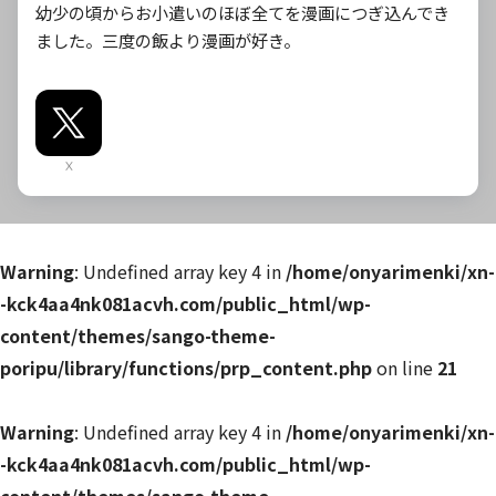
幼少の頃からお小遣いのほぼ全てを漫画につぎ込んでき
ました。三度の飯より漫画が好き。
X
Warning
: Undefined array key 4 in
/home/onyarimenki/xn-
-kck4aa4nk081acvh.com/public_html/wp-
content/themes/sango-theme-
poripu/library/functions/prp_content.php
on line
21
Warning
: Undefined array key 4 in
/home/onyarimenki/xn-
-kck4aa4nk081acvh.com/public_html/wp-