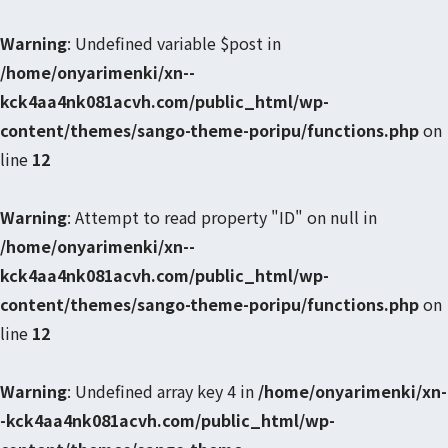
Warning
: Undefined variable $post in
/home/onyarimenki/xn--
kck4aa4nk081acvh.com/public_html/wp-
content/themes/sango-theme-poripu/functions.php
on
line
12
Warning
: Attempt to read property "ID" on null in
/home/onyarimenki/xn--
kck4aa4nk081acvh.com/public_html/wp-
content/themes/sango-theme-poripu/functions.php
on
line
12
Warning
: Undefined array key 4 in
/home/onyarimenki/xn-
-kck4aa4nk081acvh.com/public_html/wp-