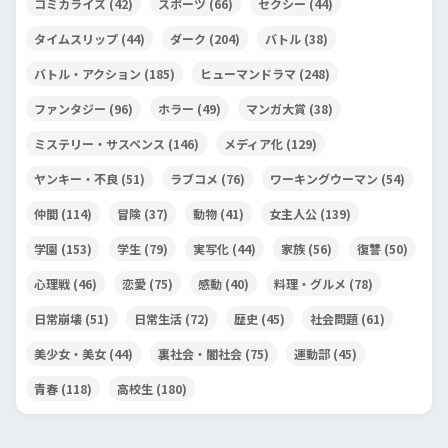
コミカライズ
(42)
スポーツ
(66)
セクシー
(44)
タイムスリップ
(44)
ダーク
(204)
バトル
(38)
バトル・アクション
(185)
ヒューマンドラマ
(248)
ファンタジー
(96)
ホラー
(49)
マンガ大賞
(38)
ミステリー・サスペンス
(146)
メディア化
(129)
ヤンキー・不良
(51)
ラブコメ
(76)
ワーキングウーマン
(54)
仲間
(114)
冒険
(37)
動物
(41)
女主人公
(139)
学園
(153)
学生
(79)
実写化
(44)
家族
(56)
復讐
(50)
心理戦
(46)
恋愛
(75)
感動
(40)
料理・グルメ
(78)
日常崩壊
(51)
日常生活
(72)
歴史
(45)
社会問題
(61)
美少女・美女
(44)
裏社会・闇社会
(75)
運動部
(45)
青春
(118)
高校生
(180)