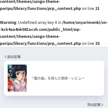
content/themes/sango-theme-
poripu/library/functions/prp_content.php
on line
21
Warning
: Undefined array key 4 in
/home/onyarimenki/xn-
-kck4aa4nk081acvh.com/public_html/wp-
content/themes/sango-theme-
poripu/library/functions/prp_content.php
on line
33
前の記事
「蜜の島」を読んだ感想・レビュー
次の記事