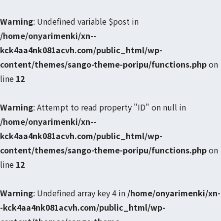
Warning
: Undefined variable $post in
/home/onyarimenki/xn--
kck4aa4nk081acvh.com/public_html/wp-
content/themes/sango-theme-poripu/functions.php
on
line
12
Warning
: Attempt to read property "ID" on null in
/home/onyarimenki/xn--
kck4aa4nk081acvh.com/public_html/wp-
content/themes/sango-theme-poripu/functions.php
on
line
12
Warning
: Undefined array key 4 in
/home/onyarimenki/xn-
-kck4aa4nk081acvh.com/public_html/wp-