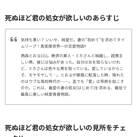
死ぬほど君の処女が欲しいのあらすじ
気持ち悪い？ いいや、純愛だ。妻の”初めて”を求めてタイ
ムリープ！真実度世界一の恋愛物語!!
西森とおる(31)。絶世の美人・ミカさんと結婚し、超羨ま
しい男。彼には悩みがあった。自分は女を知らないけれ
ど、ミカさんは色々な男を知っている。愛しているからこ
そ、モヤモヤして…。とおるが線路に転落した時、現れた
のはウブな高校時代の──。歪でも「愛」は奇跡を起こす
のか。これは、最愛の妻の処女(はじめて)を求める、最低で
最高に美しい純愛青春物語。
死ぬほど君の処女が欲しいの見所をチェ