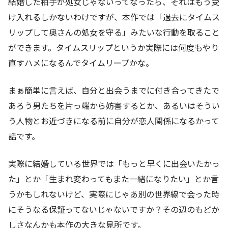
結婚した相手が処女じゃないってなったら、それはもう受
け入れるしかないわけですが、本作では「過去にタイムス
リップして奥さんの処女を守る」みたいな行動を取ること
ができます。タイムスリップというか実際には何度もやり
直すハメになるんでタイムリープかな。
まぁ簡単に言えば、自分と出会うまでに付き合ってきたで
あろう男たちを片っ端から妨害するとか、あるいはそうい
う人物とお近づきになる前に自分が恋人関係になるかって
話です。
実際に結婚している世界では「もっと早くに出会いたかっ
た」とか「生まれ変わってもまた一緒になりたい」とか言
うかもしれないけど、実際にじゃあ別の世界線で会った時
にそうなる保証ってないじゃないですか？その辺のもどか
しさなんかも本作の大きな見所です。