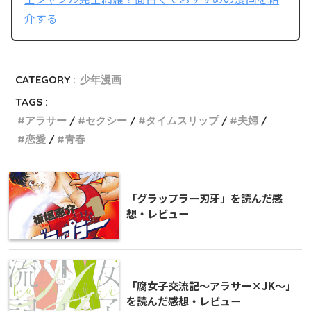
介する
CATEGORY :
少年漫画
TAGS :
アラサー
セクシー
タイムスリップ
夫婦
恋愛
青春
「グラップラー刃牙」を読んだ感
想・レビュー
「腐女子交流記～アラサー×JK～」
を読んだ感想・レビュー