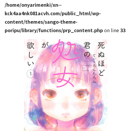
/home/onyarimenki/xn--
kck4aa4nk081acvh.com/public_html/wp-
content/themes/sango-theme-
poripu/library/functions/prp_content.php
on line
33