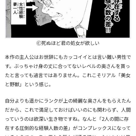
Ⓒ死ぬほど君の処女が欲しい
本作の主人公はお世辞にもカッコイイとは言い難い男性で
す。ぶっちゃけ身の丈に合ってないレベルの奥さんを貰っ
たと言っても過言ではありません。これこそリアル「美女
と野獣」という感じ。
自分よりも遥かにランクが上の綺麗な奥さんをもらえたん
だから、これで満足しておけばいいのにも関わらず、人間
っていうのは欲深い生き物ですね。なんと「2人の間に存
在する圧倒的な経験人数の差」がコンプレックスになって