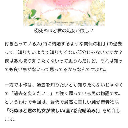
Ⓒ死ぬほど君の処女が欲しい
付き合っている人(特に結婚するような関係の相手)の過去
って、知りたいようで知りたくない部分じゃないですか？
僕はあんまり知りたくないって思うんだけど、それは知っ
ても良い事がないって思ってるからなんですよね。
一方で本作は、過去を知りたいとか知りたくないじゃなく
て「過去を変えたい！」と強く願っている男の物語です。
というわけで今回は、最低で最高に美しい純愛青春物語
「死ぬほど君の処女が欲しい(全7巻完結済み)」
を紹介し
ます。