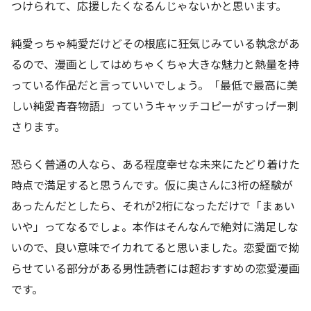
つけられて、応援したくなるんじゃないかと思います。
純愛っちゃ純愛だけどその根底に狂気じみている執念があ
るので、漫画としてはめちゃくちゃ大きな魅力と熱量を持
っている作品だと言っていいでしょう。「最低で最高に美
しい純愛青春物語」っていうキャッチコピーがすっげー刺
さります。
恐らく普通の人なら、ある程度幸せな未来にたどり着けた
時点で満足すると思うんです。仮に奥さんに3桁の経験が
あったんだとしたら、それが2桁になっただけで「まぁい
いや」ってなるでしょ。本作はそんなんで絶対に満足しな
いので、良い意味でイカれてると思いました。恋愛面で拗
らせている部分がある男性読者には超おすすめの恋愛漫画
です。