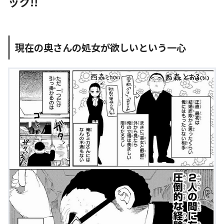
ック!!
現在の奥さんの処女が欲しいという一心